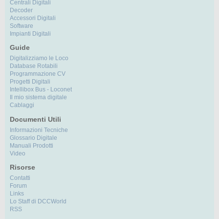
Centrali Digitali
Decoder
Accessori Digitali
Software
Impianti Digitali
Guide
Digitalizziamo le Loco
Database Rotabili
Programmazione CV
Progetti Digitali
Intellibox Bus - Loconet
Il mio sistema digitale
Cablaggi
Documenti Utili
Informazioni Tecniche
Glossario Digitale
Manuali Prodotti
Video
Risorse
Contatti
Forum
Links
Lo Staff di DCCWorld
RSS