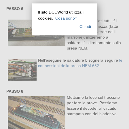
PASSO 6
Il sito DCCWorld utilizza i
cookies.
Cosa sono?
Una volta accorciati tutti i fili
della giusta lunghezza (fatta
Chiudi
eccezione per il verde ed il
marrone), inizieremo a
saldare i fili direttamente sulla
presa NEM.
Nell'eseguire le saldature bisognerà seguire
le
connessioni della presa NEM 652
.
PASSO 8
Mettiamo la loco sul tracciato
per fare le prove. Possiamo
fissare il decoder al circuito
stampato con del biadesivo.