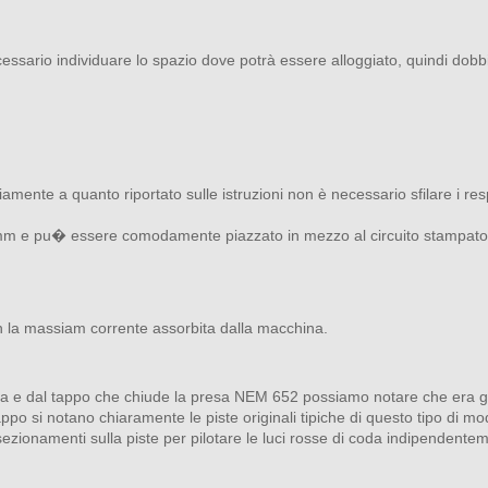
ecessario individuare lo spazio dove potrà essere alloggiato, quindi do
iamente a quanto riportato sulle istruzioni non è necessario sfilare i re
m e pu� essere comodamente piazzato in mezzo al circuito stampato d
 la massiam corrente assorbita dalla macchina.
a e dal tappo che chiude la presa NEM 652 possiamo notare che era gia 
tappo si notano chiaramente le piste originali tipiche di questo tipo di mode
 sezionamenti sulla piste per pilotare le luci rosse di coda indipenden