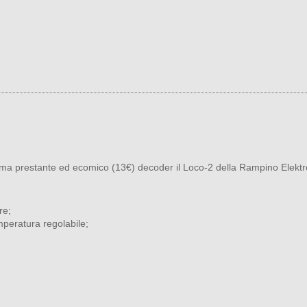
ia) ma prestante ed ecomico (13€) decoder il Loco-2 della Rampino Elektr
re;
mperatura regolabile;