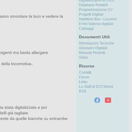
Digitalizziamo le Loco
Database Rotabili
Programmazione CV
Progetti Digitali
bbiamo smontare la loco e vedere la
Intellibox Bus - Loconet
Il mio sistema digitale
Cablaggi
Documenti Utili
Informazioni Tecniche
Glossario Digitale
spigenti ma basta allargare
Manuali Prodotti
Video
ella locomotiva..
Risorse
Contatti
Forum
Links
Lo Staff di DCCWorld
RSS
stata digitalizzata e poi
lli già tagliate.
temente da quelle bianche su entrambe