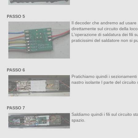
PASSO 5
Il decoder che andremo ad usare no
direttamente sul circuito della loco
L'operazione di saldatura dei fili 
praticissimi del saldatore non si p
PASSO 6
Pratichiamo quindi i sezionamenti 
nastro isolante l parte del circui
PASSO 7
Saldiamo quindi i fili sul circuit
spazio.