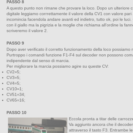
PASSO 8
A questo punto non rimane che provare la loco. Dopo un ulteriore co
digitale leggiamo corrrettamente il valore della CV1 con valore pari 
incomincia facendola andare avanti ed indietro, tutto ok, poi le luci
con il giallo ma la pigrizia e la moglie che richiama all'ordine la
scriveremo il valore 2.
PASSO 9
Dopo aver verificato il corretto funzionamento della loco possiamo ric
Purtroppo i comandi funzione F1-F4 sul decoder non possono comanda
indipendente dal senso di marcia.
Per migliorare la marcia possiamo agire su queste CV:
CV2=5;
CV3=5;
CV4=5;
CV10=1;
CV51=34;
CV65=16;
PASSO 10
Eccola pronta a titar delle carrozze 
Va aggiunto ancora che il decoder o
attraverso il tasto F3. Entrambe le 