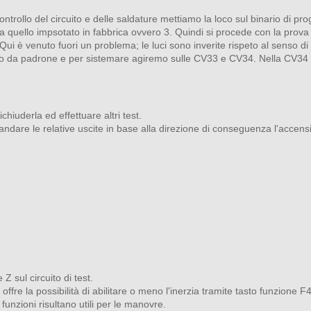
ntrollo del circuito e delle saldature mettiamo la loco sul binario di p
a quello impsotato in fabbrica ovvero 3. Quindi si procede con la prova 
. Qui è venuto fuori un problema; le luci sono inverite rispeto al senso d
 fanno da padrone e per sistemare agiremo sulle CV33 e CV34. Nella CV34 
hiuderla ed effettuare altri test.
re le relative uscite in base alla direzione di conseguenza l'accensi
Z sul circuito di test.
ffre la possibilità di abilitare o meno l'inerzia tramite tasto funzione 
funzioni risultano utili per le manovre.