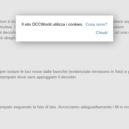
n è dotato ne di fili ne di spina NEM 652; sarà necessario saldare sopr
Il sito DCCWorld utilizza i cookies.
Cosa sono?
motiva. I fili possiamo recuperarli da avanzi di passate digitalizzaioni.
sul decoder non è difficile in quanto le piazzole sono posizionate ad una
Chiudi
uò sbagliare.
per isolare le luci rosse dalle bianche (evidenziate inrossono in foto) e
to stampato dove sara appoggiato il decoder.
o stampato seguendo la foto di lato. Accorciamo adeguadtamente i fili in