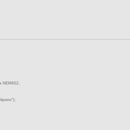
na NEM652;
ulipano");