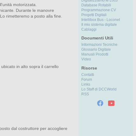
Digitalizziamo le Loco
ll'unità motorizzata.
Database Rotabili
omunicante. Durante le manovre
Programmazione CV
Progetti Digitali
Lo rimetteremo a posto alla fine.
Intellibox Bus - Loconet
Il mio sistema digitale
Cablaggi
Documenti Utili
Informazioni Tecniche
Glossario Digitale
Manuali Prodotti
Video
bicato in alto sopra il carrello
Risorse
Contatti
Forum
Links
Lo Staff di DCCWorld
RSS
osto dal costruttore per accogliere