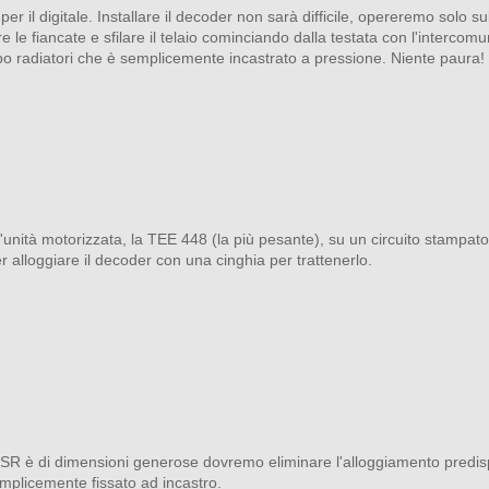
r il digitale. Installare il decoder non sarà difficile, opereremo solo su
re le fiancate e sfilare il telaio cominciando dalla testata con l'interc
o radiatori che è semplicemente incastrato a pressione. Niente paura! 
nità motorizzata, la TEE 448 (la più pesante), su un circuito stampato u
 alloggiare il decoder con una cinghia per trattenerlo.
R è di dimensioni generose dovremo eliminare l'alloggiamento predisp
emplicemente fissato ad incastro.