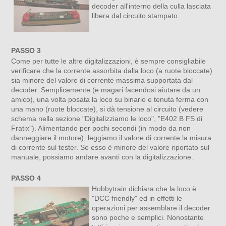
decoder all'interno della culla lasciata
libera dal circuito stampato.
PASSO 3
Come per tutte le altre digitalizzazioni, è sempre consigliabile
verificare che la corrente assorbita dalla loco (a ruote bloccate)
sia minore del valore di corrente massima supportata dal
decoder. Semplicemente (e magari facendosi aiutare da un
amico), una volta posata la loco su binario e tenuta ferma con
una mano (ruote bloccate), si dà tensione al circuito (vedere
schema nella sezione "Digitalizziamo le loco", "E402 B FS di
Fratix"). Alimentando per pochi secondi (in modo da non
danneggiare il motore), leggiamo il valore di corrente la misura
di corrente sul tester. Se esso è minore del valore riportato sul
manuale, possiamo andare avanti con la digitalizzazione.
PASSO 4
Hobbytrain dichiara che la loco è
"DCC friendly" ed in effetti le
operazioni per assemblare il decoder
sono poche e semplici. Nonostante