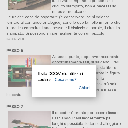
tutti i vari componenti presenti sul
circuito stampato, non è necessario
rimuoverne alcuno.
Le uniche cose da asportare (e conservare, se si volesse
tornare al comando analogico) sono le due lamelle in rame che
in pratica cortocircuitano, scusate il bisticcio di parole, il circuito
stampato. Si possono sfilare facilmente con un piccolo
cacciavite.
PASSO 5
A questo punto, dopo aver accorciato
opportunamente i fili, si saldano i vari
cavetti alle 6 piazzole rimaste libere,
secondo lo schema mostrato in figura.
Il sito DCCWorld utilizza i
Essendoci solo 6 piazzole, la
cookies.
Cosa sono?
connessione con le luci avverrà solo
Chiudi
secondo la configurazione a massa
bloccata.
PASSO 7
Il decoder è pronto per essere fissato.
Lasciando i cavi leggermente più
lunghi è possibile fletterli ed alloggiare