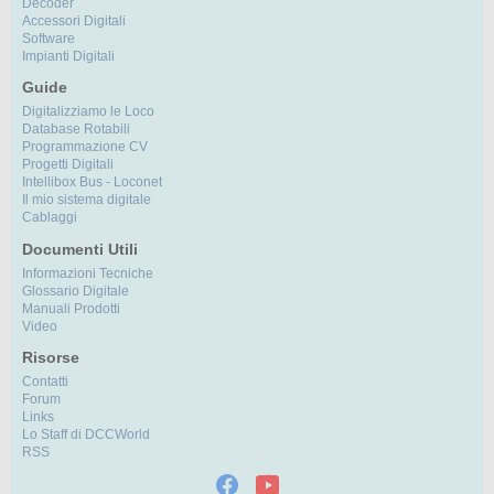
Decoder
Accessori Digitali
Software
Impianti Digitali
Guide
Digitalizziamo le Loco
Database Rotabili
Programmazione CV
Progetti Digitali
Intellibox Bus - Loconet
Il mio sistema digitale
Cablaggi
Documenti Utili
Informazioni Tecniche
Glossario Digitale
Manuali Prodotti
Video
Risorse
Contatti
Forum
Links
Lo Staff di DCCWorld
RSS