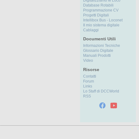
Digitalizziamo le Loco
Database Rotabili
Programmazione CV
Progetti Digitali
Intellibox Bus - Loconet
Il mio sistema digitale
Cablaggi
Documenti Utili
Informazioni Tecniche
Glossario Digitale
Manuali Prodotti
Video
Risorse
Contatti
Forum
Links
Lo Staff di DCCWorld
RSS