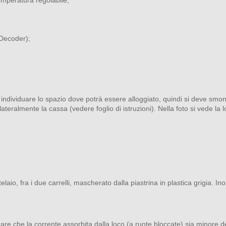
Decoder);
 individuare lo spazio dove potrà essere alloggiato, quindi si deve smon
ateralmente la cassa (vedere foglio di istruzioni). Nella foto si vede la l
 telaio, fra i due carrelli, mascherato dalla piastrina in plastica grigia. 
ficare che la corrente assorbita dalla loco (a ruote bloccate) sia minore