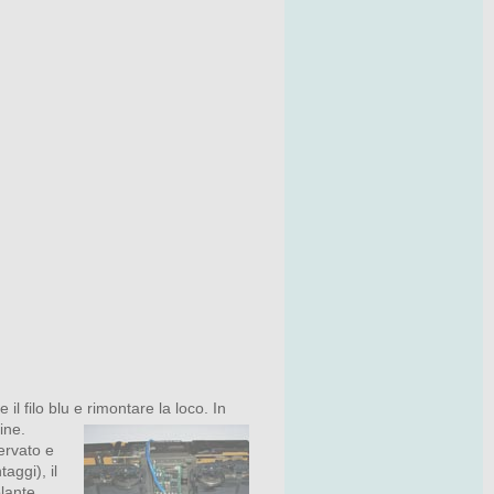
il filo blu e rimontare la loco. In
ine.
servato e
aggi), il
lante.