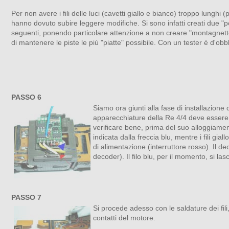
Per non avere i fili delle luci (cavetti giallo e bianco) troppo lunghi (po
hanno dovuto subire leggere modifiche. Si sono infatti creati due "p
seguenti, ponendo particolare attenzione a non creare "montagnette
di mantenere le piste le più "piatte" possibile. Con un tester è d'obbli
PASSO 6
Siamo ora giunti alla fase di installazione
apparecchiature della Re 4/4 deve essere ri
verificare bene, prima del suo alloggiamento
indicata dalla freccia blu, mentre i fili g
di alimentazione (interruttore rosso). Il d
decoder). Il filo blu, per il momento, si lasc
PASSO 7
Si procede adesso con le saldature dei fili
contatti del motore.