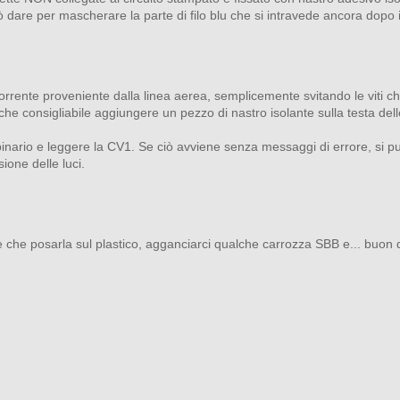
uò dare per mascherare la parte di filo blu che si intravede ancora dopo i
 corrente proveniente dalla linea aerea, semplicemente svitando le viti ch
e consigliabile aggiungere un pezzo di nastro isolante sulla testa delle vi
binario e leggere la CV1. Se ciò avviene senza messaggi di errore, si pu
one delle luci.
ne che posarla sul plastico, agganciarci qualche carrozza SBB e... buon 