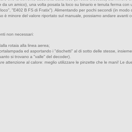
da un amico), una volta posata la loco su binario e tenuta ferma con 
e loco", "E402 B FS di Fratix"). Alimentando per pochi secondi (in modo
esso è minore del valore riportato sul manuale, possiamo andare avanti co
enti non necessari:
alla rotaia alla linea aerea;
rtalampada ed asportando i "dischetti" al di sotto delle stesse, insieme a
nto si trovano a "valle" del decoder).
 attenzione al calore: meglio utilizzare le pinzette che le mani! Le due