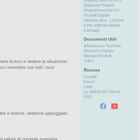
Digitalizziamo le Loco
Database Rotabili
Programmazione CV
Progetti Digitali
Intellibox Bus - Loconet
Il mio sistema digitale
Cablaggi
Documenti Utili
Informazioni Tecniche
Glossario Digitale
Manuali Prodotti
tare la loco e vedere la situazione.
Video
oco smontata con tutti i suoi
Risorse
Contatti
Forum
Links
Lo Staff di DCCWorld
RSS
Inoltre il motore, sebbene appoggiato
 del valore di corrente massima