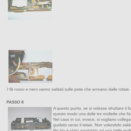
I fili rosso e nero vanno saldati sulle piste che arrivano dalle rotaie.
PASSO 8
A questo punto, se si volesse sfruttare il f
questo modo una delle tre mollette che fis
Nel caso in cui, invece, si vogliano collega
guidato verso il telaio. Non volendolo salda
filo blu è stato arrotolato ad una delle mo