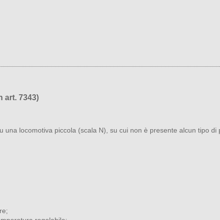
 art. 7343)
u una locomotiva piccola (scala N), su cui non è presente alcun tipo di p
re;
emperatura regolabile;