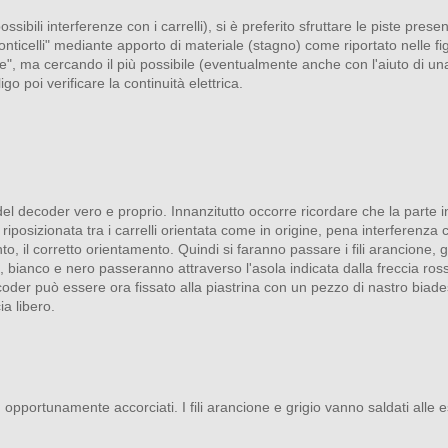
ssibili interferenze con i carrelli), si è preferito sfruttare le piste present
onticelli" mediante apporto di materiale (stagno) come riportato nelle fi
", ma cercando il più possibile (eventualmente anche con l'aiuto di una
go poi verificare la continuità elettrica.
 del decoder vero e proprio. Innanzitutto occorre ricordare che la parte i
posizionata tra i carrelli orientata come in origine, pena interferenza c
, il corretto orientamento. Quindi si faranno passare i fili arancione, gr
iallo, bianco e nero passeranno attraverso l'asola indicata dalla freccia
ecoder può essere ora fissato alla piastrina con un pezzo di nastro biades
ia libero.
, opportunamente accorciati. I fili arancione e grigio vanno saldati alle 