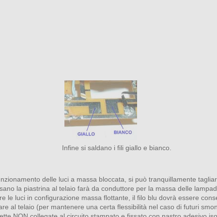
Infine si saldano i fili giallo e bianco.
unzionamento delle luci a massa bloccata, si può tranquillamente tagliare 
sano la piastrina al telaio farà da conduttore per la massa delle lampad
re le luci in configurazione massa flottante, il filo blu dovrà essere con
re al telaio (per mantenere una certa flessibilità nel caso di futuri smont
llette NON collegate al circuito stampato e fissato con nastro adesivo iso