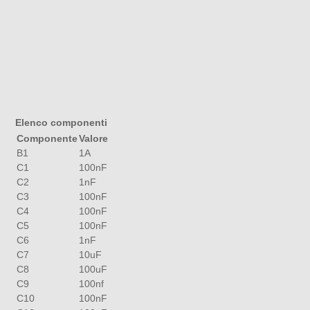
Elenco componenti
Componente
Valore
B1
1A
C1
100nF
C2
1nF
C3
100nF
C4
100nF
C5
100nF
C6
1nF
C7
10uF
C8
100uF
C9
100nf
C10
100nF