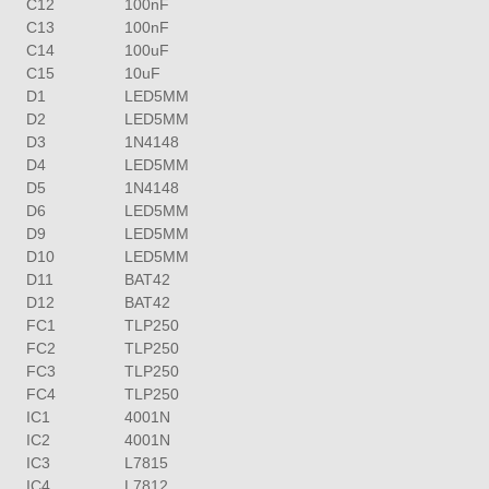
C12
100nF
C13
100nF
C14
100uF
C15
10uF
D1
LED5MM
D2
LED5MM
D3
1N4148
D4
LED5MM
D5
1N4148
D6
LED5MM
D9
LED5MM
D10
LED5MM
D11
BAT42
D12
BAT42
FC1
TLP250
FC2
TLP250
FC3
TLP250
FC4
TLP250
IC1
4001N
IC2
4001N
IC3
L7815
IC4
L7812