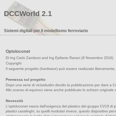
DCCWorld 2.1
Sistemi digitali per il modellismo ferroviario
Optoloconet
Di Ing Carlo Zamboni and Ing Epifanio Raneri (8 Novembre 2016)
Copyright
Il seguente progetto (hardware) può essere realizzato liberamen
Premessa sul progetto
Dopo una serie di vicissitudini decido la pubblicazione per dare a 
Allo scanso di equivoci viene anche pubblicato lo schizzo originale 
Necessità
L'optoloconet nasce dall'esigenza del plastico del gruppo CV19 di pro
plastici casalinghi, su quelli modulari invece, questo dispositivo per
elettricamente le tratte di bus loconet per salvare la centrale digita