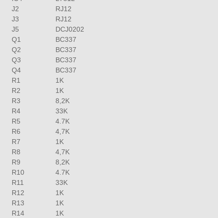
J2
RJ12
J3
RJ12
J5
DCJ0202
Q1
BC337
Q2
BC337
Q3
BC337
Q4
BC337
R1
1K
R2
1K
R3
8,2K
R4
33K
R5
4.7K
R6
4,7K
R7
1K
R8
4,7K
R9
8,2K
R10
4.7K
R11
33K
R12
1K
R13
1K
R14
1K