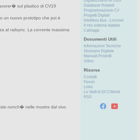
Digitalizziamo le Loco
Database Rotabili
avorer� sul plastico di CV19
Programmazione CV
Progetti Digitali
to un nuovo prototipo che poi è
Intellibox Bus - Loconet
Il mio sistema digitale
tenza al railsync. La corrente massima
Cablaggi
Documenti Utili
Informazioni Tecniche
Glossario Digitale
Manuali Prodotti
Video
Risorse
Contatti
Forum
Links
Lo Staff di DCCWorld
RSS
iviste nonch� nelle mostre dal vivo.