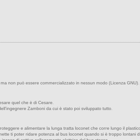
te, ma non può essere commercializzato in nessun modo (Licenza GNU).
Cesare quel che è di Cesare.
dell'ingegnere Zamboni da cui è stato poi sviluppato tutto.
teggere e alimentare la lunga tratta loconet che corre lungo il plastico.
mette ti poter ridare potenza al bus loconet quando si è troppo lontani da
le incaso di cattivo collegamento elettrico del bus stesso.