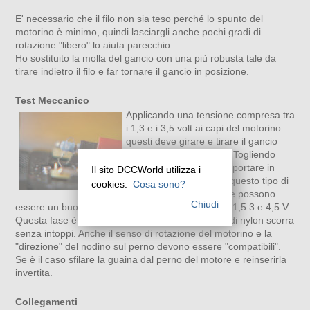
E' necessario che il filo non sia teso perché lo spunto del
motorino è minimo, quindi lasciargli anche pochi gradi di
rotazione "libero" lo aiuta parecchio.
Ho sostituito la molla del gancio con una più robusta tale da
tirare indietro il filo e far tornare il gancio in posizione.
Test Meccanico
Applicando una tensione compresa tra
i 1,3 e i 3,5 volt ai capi del motorino
questi deve girare e tirare il gancio
senza particolare fatica. Togliendo
tensione la molla deve riportare in
Il sito DCCWorld utilizza i
posizione il gancio. Per questo tipo di
cookies.
Cosa sono?
prove alcune pile in serie possono
Chiudi
essere un buon modo per ottenere le tre tensioni 1,5 3 e 4,5 V.
Questa fase è molto delicata e richiede che il filo di nylon scorra
senza intoppi. Anche il senso di rotazione del motorino e la
"direzione" del nodino sul perno devono essere "compatibili".
Se è il caso sfilare la guaina dal perno del motore e reinserirla
invertita.
Collegamenti