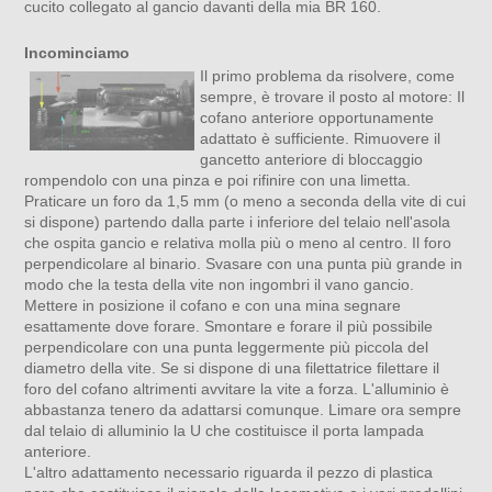
cucito collegato al gancio davanti della mia BR 160.
Incominciamo
Il primo problema da risolvere, come
sempre, è trovare il posto al motore: Il
cofano anteriore opportunamente
adattato è sufficiente. Rimuovere il
gancetto anteriore di bloccaggio
rompendolo con una pinza e poi rifinire con una limetta.
Praticare un foro da 1,5 mm (o meno a seconda della vite di cui
si dispone) partendo dalla parte i inferiore del telaio nell'asola
che ospita gancio e relativa molla più o meno al centro. Il foro
perpendicolare al binario. Svasare con una punta più grande in
modo che la testa della vite non ingombri il vano gancio.
Mettere in posizione il cofano e con una mina segnare
esattamente dove forare. Smontare e forare il più possibile
perpendicolare con una punta leggermente più piccola del
diametro della vite. Se si dispone di una filettatrice filettare il
foro del cofano altrimenti avvitare la vite a forza. L'alluminio è
abbastanza tenero da adattarsi comunque. Limare ora sempre
dal telaio di alluminio la U che costituisce il porta lampada
anteriore.
L'altro adattamento necessario riguarda il pezzo di plastica