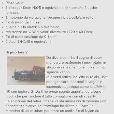
Pinze varie;
1 decoder Kuen N025 o equivalente con almeno 2 uscite
funzioni;
1 motorino da vibrazione (recuperato da cellulare rotto);
filo di nylon da cucire;
guaina di filo elettrico o telefonico;
resistenze da ¼ W di valori diversi tra i 120 e 40 Ohm;
filo di rame smaltato da 0,1 mm;
2 diodi 1N4148 o equivalenti.
Si può fare ?
Da diversi anni ho il sogno di poter
manovrare realmente i miei rotabili in
stazione senza riempire i tronchini di
sgancia vagoni.
In diversi articoli ho letto di relais, usati
per sganciare, nascosti in vagoni e
locomotive spaziose come le LIMA in
H0 con motore G. Da lì ho preso spunto apportando alcune
modifiche per rendere il tutto compatibile con gli spazi N.
La soluzione del relais rimane valida ammesso di trovarne uno
abbastanza piccolo nel frattempo ho scelto di usare un
motorino di un cellulare per tirare un sottile filo di Nylon da