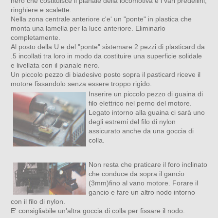
nero che costituisce il pianale della locomotiva e i vari predellini,
ringhiere e scalette.
Nella zona centrale anteriore c'e' un "ponte" in plastica che
monta una lamella per la luce anteriore. Eliminarlo
completamente.
Al posto della U e del "ponte" sistemare 2 pezzi di plasticard da
.5 incollati tra loro in modo da costituire una superficie solidale
e livellata con il pianale nero.
Un piccolo pezzo di biadesivo posto sopra il pasticard riceve il
motore fissandolo senza essere troppo rigido.
Inserire un piccolo pezzo di guaina di
filo elettrico nel perno del motore.
Legato intorno alla guaina ci sarà uno
degli estremi del filo di nylon
assicurato anche da una goccia di
colla.
Non resta che praticare il foro inclinato
che conduce da sopra il gancio
(3mm)fino al vano motore. Forare il
gancio e fare un altro nodo intorno
con il filo di nylon.
E' consigliabile un'altra goccia di colla per fissare il nodo.