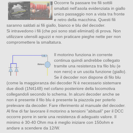
Occorre fa passare tre fili sottili
smaltati nell'asola evidenziata in giallo
unico passaggio non a vista tra fronte
e retro della macchina. Questi fili
saranno saldati ai fili giallo, bianco e blu del decoder.
Si intravedono i fili (che poi sono stati eliminati) di prova. Non
utilizzare utensili aguzzi e non praticare pieghe nette per non
compromettere la smaltatura.
Il motorino funziona in corrente
continua quindi andrebbe collegato
tramite una resistenza tra filo blu (e
non nero) e un uscita funzione (giallo).
Se il decoder non dispone di filo blu
(come la maggioranza dei decoder N è necessario sistemare
due diodi (1N4148) nel cofano posteriore della locomotiva
collegandoli secondo lo schema. In alcuni decoder anche se
non è presente il filo blu è presente la piazzola per poterlo
prelevare da decoder. Fare riferimento al manuale del decoder.
Al fine di far lavorare il motorino a tensioni "abituali" per il DCC
occorre porre in serie una resistenza di adeguato valore. Il
minimo è 30-40 Ohm ma è meglio iniziare con 150ohm e
andare a scendere da 12/W.