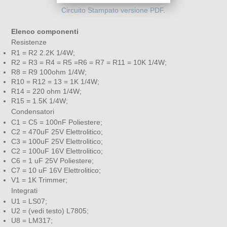
Circuito Stampato versione PDF
.
Elenco componenti
Resistenze
R1 = R2 2.2K 1/4W;
R2 = R3 = R4 = R5 =R6 = R7 = R11 = 10K 1/4W;
R8 = R9 100ohm 1/4W;
R10 = R12 = 13 = 1K 1/4W;
R14 = 220 ohm 1/4W;
R15 = 1.5K 1/4W;
Condensatori
C1 = C5 = 100nF Poliestere;
C2 = 470uF 25V Elettrolitico;
C3 = 100uF 25V Elettrolitico;
C2 = 100uF 16V Elettrolitico;
C6 = 1 uF 25V Poliestere;
C7 = 10 uF 16V Elettrolitico;
V1 = 1K Trimmer;
Integrati
U1 = LS07;
U2 = (vedi testo) L7805;
U8 = LM317;