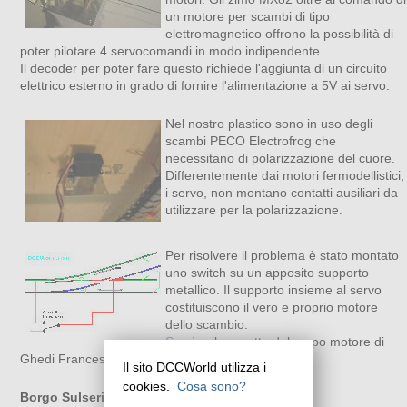
un motore per scambi di tipo
elettromagnetico offrono la possibilità di
poter pilotare 4 servocomandi in modo indipendente.
Il decoder per poter fare questo richiede l'aggiunta di un circuito
elettrico esterno in grado di fornire l'alimentazione a 5V ai servo.
Nel nostro plastico sono in uso degli
scambi PECO Electrofrog che
necessitano di polarizzazione del cuore.
Differentemente dai motori fermodellistici,
i servo, non montano contatti ausiliari da
utilizzare per la polarizzazione.
Per risolvere il problema è stato montato
uno switch su un apposito supporto
metallico. Il supporto insieme al servo
costituiscono il vero e proprio motore
dello scambio.
Scarica
il progetto del corpo motore di
Ghedi Francesco.
Il sito DCCWorld utilizza i
cookies.
Cosa sono?
Borgo Sulserio