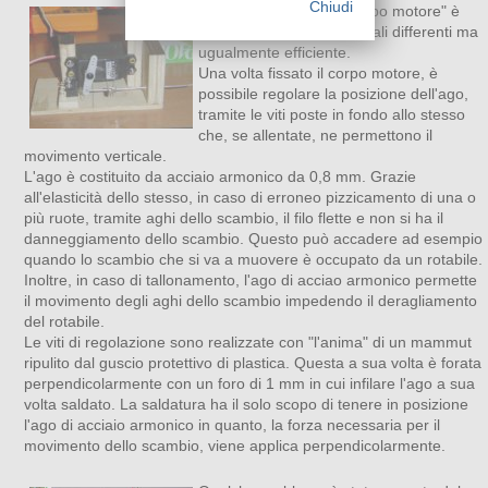
Chiudi
Per Borgo Sulserio il "corpo motore" è
stato costruito con materiali differenti ma
ugualmente efficiente.
Una volta fissato il corpo motore, è
possibile regolare la posizione dell'ago,
tramite le viti poste in fondo allo stesso
che, se allentate, ne permettono il
movimento verticale.
L'ago è costituito da acciaio armonico da 0,8 mm. Grazie
all'elasticità dello stesso, in caso di erroneo pizzicamento di una o
più ruote, tramite aghi dello scambio, il filo flette e non si ha il
danneggiamento dello scambio. Questo può accadere ad esempio
quando lo scambio che si va a muovere è occupato da un rotabile.
Inoltre, in caso di tallonamento, l'ago di acciao armonico permette
il movimento degli aghi dello scambio impedendo il deragliamento
del rotabile.
Le viti di regolazione sono realizzate con "l'anima" di un mammut
ripulito dal guscio protettivo di plastica. Questa a sua volta è forata
perpendicolarmente con un foro di 1 mm in cui infilare l'ago a sua
volta saldato. La saldatura ha il solo scopo di tenere in posizione
l'ago di acciaio armonico in quanto, la forza necessaria per il
movimento dello scambio, viene applica perpendicolarmente.