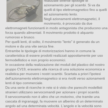
realizzate diverse tipologie di
azionamento per gli scambi. Si va da
quelli di tipo elettromagnetico fino a quelli
ad azionamento lento.
Negli azionamenti elettromagnetici, il
movimento, è provocato da due
elettromagneti funzionanti in modo antagonista che producono una
forza quando alimentati. Il movimento prodotto è alquanto
rumoroso e brusco.
Per quelli lenti, di solito, il movimento "lento" è generato da un
motore e da una vite senza fine.
Entrambe le tipologie di motorizzazioni hanno in comune la
caratteristica di essere prodotti realizzati appositamente per uso
fermodellistico e non proprio economici.
In occasione della realizzazione dei moduli del plastico del nostro
gruppo CV19, eravamo alla ricerca di una soluzione economica e
realistica per muovere i nostri scambi. Scartata a priori l'ipotesi
dell'azionamento elettromagnetico si era rivolti verso azionamenti
lenti di tipo commerciale.
Da una serie di ricerche in rete si è visto che parecchi modellisti
stranieri utilizzano servocomandi per azionare i propri scambi.
Il servocomando non è altro che un motorino, che tramite una
cascata di ingranaggi, fa muovere un alberino di un determinato
angolo ad una determinata velocità. L'angolo e la velocità sono