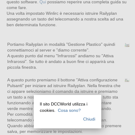
questo software.
Qui
possiamo reperire una completa guida su
come fare.
Una volta impostato Winlirc è necessario istruire Railyplan
assegnando un tasto del telecomando a nostra scelta ad una
ben determinata funzione.
Portiamo Railyplan in modalità "Gestione Plastico" quindi
connettiamoci al server e "diamo corrente".
A questo punto dal menu "Infrarossi" andiamo su "Attiva
Infrarossi". Se tutto è andato a buon fine ci apparirà una
piccola finestra.
A questo punto premiamo il bottone "Attiva configurazione
Pulsanti" per iniziare ad istruire Railyplan. Nella finestra che
ci appare selezioniamo il comando da istruire e premiamo
un tasto a nostro piacimento sul telecomando. Se tutto sta
funzionando a dovere l'icona di WinLirc deve diventare
Il sito DCCWorld utilizza i
verde mentre si tiene premuto il tasto sul telecomando.
cookies.
Cosa sono?
Per comodità suggerisco di scegliere i bottoni del
Chiudi
telecomando con lo stesso identificativo di Railyplan.
Quando abbiamo istruito tutte le funzioni possiamo premere
salva, per memorizzare le impostazioni.