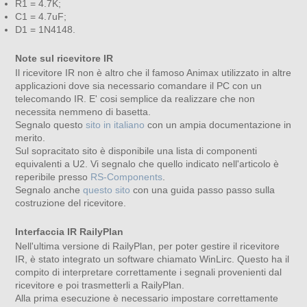
R1 = 4.7K;
C1 = 4.7uF;
D1 = 1N4148.
Note sul ricevitore IR
Il ricevitore IR non è altro che il famoso Animax utilizzato in altre
applicazioni dove sia necessario comandare il PC con un
telecomando IR. E' cosi semplice da realizzare che non
necessita nemmeno di basetta.
Segnalo questo
sito in italiano
con un ampia documentazione in
merito.
Sul sopracitato sito è disponibile una lista di componenti
equivalenti a U2. Vi segnalo che quello indicato nell'articolo è
reperibile presso
RS-Components
.
Segnalo anche
questo sito
con una guida passo passo sulla
costruzione del ricevitore.
Interfaccia IR RailyPlan
Nell'ultima versione di RailyPlan, per poter gestire il ricevitore
IR, è stato integrato un software chiamato WinLirc. Questo ha il
compito di interpretare correttamente i segnali provenienti dal
ricevitore e poi trasmetterli a RailyPlan.
Alla prima esecuzione è necessario impostare correttamente