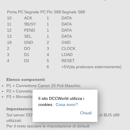
Porta PC
Segnale PC
Pin S88
Segnale S88
10
ACK
1
DATA
11
!BUSY
1
DATA
12
PEND
1
DATA
13
SEL
1
DATA
18
GND
2
GND
2
DO
3
CLOCK
3
D1
4
LOAD
4
D2
5
RESET
6
+5V(da prelevare esternamente)
Elenco componenti
P1 = Connettore Canon 25 Poli Maschio;
P2 = Connettore RJ12 Femmina;
P3 = Morsettiera due vie.
Il sito DCCWorld utilizza i
cookies.
Cosa sono?
Impostazione software
Chiudi
Sul server DDW è necessario impostare il numero di BUS s88
utilizzati.
Per il resto lasciare le impostazione di default.