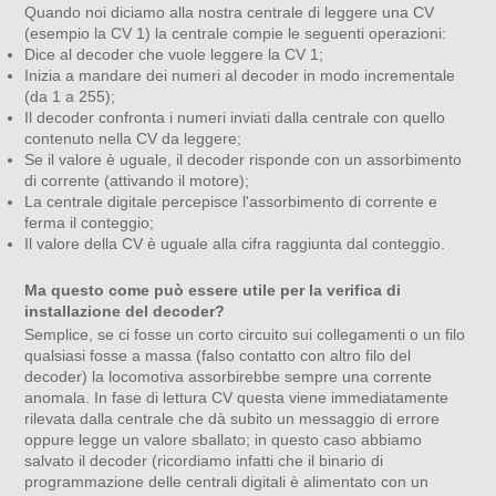
Quando noi diciamo alla nostra centrale di leggere una CV
(esempio la CV 1) la centrale compie le seguenti operazioni:
Dice al decoder che vuole leggere la CV 1;
Inizia a mandare dei numeri al decoder in modo incrementale
(da 1 a 255);
Il decoder confronta i numeri inviati dalla centrale con quello
contenuto nella CV da leggere;
Se il valore è uguale, il decoder risponde con un assorbimento
di corrente (attivando il motore);
La centrale digitale percepisce l'assorbimento di corrente e
ferma il conteggio;
Il valore della CV è uguale alla cifra raggiunta dal conteggio.
Ma questo come può essere utile per la verifica di
installazione del decoder?
Semplice, se ci fosse un corto circuito sui collegamenti o un filo
qualsiasi fosse a massa (falso contatto con altro filo del
decoder) la locomotiva assorbirebbe sempre una corrente
anomala. In fase di lettura CV questa viene immediatamente
rilevata dalla centrale che dà subito un messaggio di errore
oppure legge un valore sballato; in questo caso abbiamo
salvato il decoder (ricordiamo infatti che il binario di
programmazione delle centrali digitali è alimentato con un