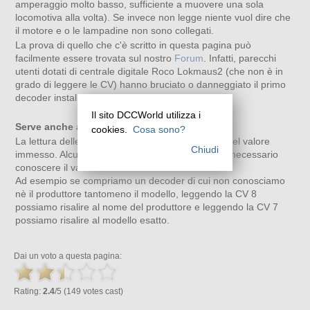
amperaggio molto basso, sufficiente a muovere una sola
locomotiva alla volta). Se invece non legge niente vuol dire che
il motore e o le lampadine non sono collegati.
La prova di quello che c'è scritto in questa pagina può
facilmente essere trovata sul nostro
Forum
. Infatti, parecchi
utenti dotati di centrale digitale Roco Lokmaus2 (che non è in
grado di leggere le CV) hanno bruciato o danneggiato il primo
decoder installato.
Il sito DCCWorld utilizza i
Serve anche ad altro!
cookies.
Cosa sono?
La lettura delle CV serve anche a tenere traccia del valore
Chiudi
immesso. Alcune volte per i motivi più disparati è necessario
conoscere il valore di una determinata CV.
Ad esempio se compriamo un decoder di cui non conosciamo
nè il produttore tantomeno il modello, leggendo la CV 8
possiamo risalire al nome del produttore e leggendo la CV 7
possiamo risalire al modello esatto.
Dai un voto a questa pagina:
Rating:
2.4
/5 (149 votes cast)