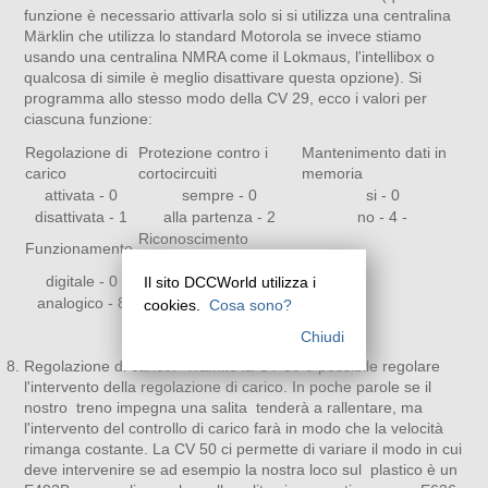
funzione è necessario attivarla solo si si utilizza una centralina
Märklin che utilizza lo standard Motorola se invece stiamo
usando una centralina NMRA come il Lokmaus, l'intellibox o
qualcosa di simile è meglio disattivare questa opzione). Si
programma allo stesso modo della CV 29, ecco i valori per
ciascuna funzione:
Regolazione di
Protezione contro i
Mantenimento dati in
carico
cortocircuiti
memoria
attivata - 0
sempre - 0
si - 0
disattivata - 1
alla partenza - 2
no - 4 -
Riconoscimento
Funzionamento
Motorola
digitale - 0
attivato - 0
Il sito DCCWorld utilizza i
analogico - 8
disattivato - 16
cookies.
Cosa sono?
Chiudi
Regolazione di carico. Tramite la CV 50 è possibile regolare
l'intervento della regolazione di carico. In poche parole se il
nostro treno impegna una salita tenderà a rallentare, ma
l'intervento del controllo di carico farà in modo che la velocità
rimanga costante. La CV 50 ci permette di variare il modo in cui
deve intervenire se ad esempio la nostra loco sul plastico è un