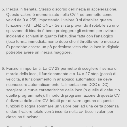
Inerzia in frenata. Stesso discorso dell'inezia in accelerazione.
Questo valore è memorizzato nella CV 4 ed ammette come
valori da 0 a 255, impostando il valore 0 si disabilita questa
funzione. - ATTENZIONE - Se si sta provando il rotabile su uno
spezzone di binario è bene proteggere gli estremi per evitare
incidenti o schianti in quanto l'abitudine fatta con l'analogico
(loco ferma immediatamente dopo che il throttle viene messo a
0) potrebbe essere un pò pericolosa visto che la loco in digitale
potrebbe avere un inerzia maggiore.
Funzioni importanti. La CV 29 permette di scegliere il senso di
marcia della loco, il funzionamento e a 14 o 27 step (passi) di
velocità, il funzionamento in analogico automatico (se deve
riconoscere automaticamente l'alimentazione DCC o DC),
scegliere le curve caratteristiche della loco (o quelle di default o
quelle programmate). Il modo di programmazione di questa CV
è diversa dalle altre CV. Infatti per attivare ognuna di queste
funzioni bisogna sommare un valore pari ad una certa potenza
di due il valore totale verrà inserito nella cv. Ecco i valori per
ciascuna funzione: