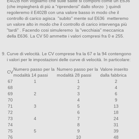
E402B non vogliamo che sulle salite si comporti come un E636
(che impiegherà di più a "riprendersi" dallo sforzo ) quindi
regoleremo il E402B con una valore basso in modo che il
controllo di carico agisca "subito" mente sul E636 metteremo
un valore alto in modo che il controllo di carico intervenga più
"tardi" . Facendo cosi simuleremo la "vecchiaia" meccanica
della E636. La CV 50 ammette i valori compresi fra 0 e 255.
Curve di velocità. Le CV comprese fra la 67 e la 94 contengono
i valori per le impostazioni delle curve di velocità. In particolare:
Numero passo per la
Numero passo per la
Valore inserito
CV
modalità 14 passi
modalità 28 passi
dalla fabbrica
67
1
1
2
68
2
4
69
2
3
6
70
4
9
71
3
5
13
72
6
18
73
4
7
24
74
8
31
75
5
9
39
76
10
48