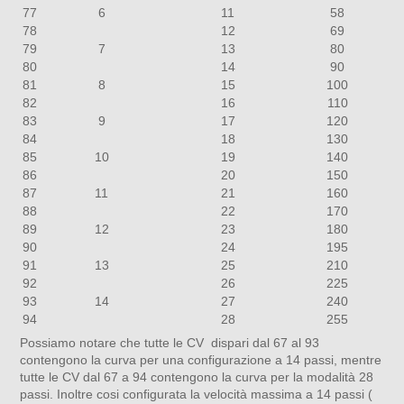
77
6
11
58
78
12
69
79
7
13
80
80
14
90
81
8
15
100
82
16
110
83
9
17
120
84
18
130
85
10
19
140
86
20
150
87
11
21
160
88
22
170
89
12
23
180
90
24
195
91
13
25
210
92
26
225
93
14
27
240
94
28
255
Possiamo notare che tutte le CV dispari dal 67 al 93
contengono la curva per una configurazione a 14 passi, mentre
tutte le CV dal 67 a 94 contengono la curva per la modalità 28
passi. Inoltre cosi configurata la velocità massima a 14 passi (