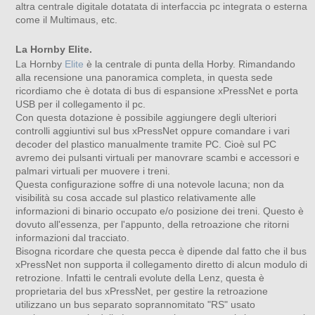
altra centrale digitale dotatata di interfaccia pc integrata o esterna
come il Multimaus, etc.
La Hornby Elite.
La Hornby
Elite
è la centrale di punta della Horby. Rimandando
alla recensione una panoramica completa, in questa sede
ricordiamo che è dotata di bus di espansione xPressNet e porta
USB per il collegamento il pc.
Con questa dotazione è possibile aggiungere degli ulteriori
controlli aggiuntivi sul bus xPressNet oppure comandare i vari
decoder del plastico manualmente tramite PC. Cioè sul PC
avremo dei pulsanti virtuali per manovrare scambi e accessori e
palmari virtuali per muovere i treni.
Questa configurazione soffre di una notevole lacuna; non da
visibilità su cosa accade sul plastico relativamente alle
informazioni di binario occupato e/o posizione dei treni. Questo è
dovuto all'essenza, per l'appunto, della retroazione che ritorni
informazioni dal tracciato.
Bisogna ricordare che questa pecca è dipende dal fatto che il bus
xPressNet non supporta il collegamento diretto di alcun modulo di
retrozione. Infatti le centrali evolute della Lenz, questa è
proprietaria del bus xPressNet, per gestire la retroazione
utilizzano un bus separato soprannomitato "RS" usato