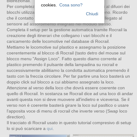
bidirezionali.
cookies.
Cosa sono?
Per completezza sono stati usati anche dei contatti al difuori dei
blocchi utilizzati per localizzare la prosizione del treno. Ricordo
Chiudi
che il contatto di retroazione sui moduli S4/S2 è collegato al
sensore ad assorbimento integrato nel modulo stesso.
Completa il setup per la gestione automatica tramite Rocrail la
creazione degli itinerari che collegano i vari blocchi e il
caricamento delle locomotive nel database di Rocrail.
Mettiamo le locomotive sul plastico e assegnamo la posizione
coerentemente al blocco di Rocrail (tasto detro del mouse sul
blocco menu "Assign Loco". Fatto questo diamo corrente al
plastico premendo il pulsante della lampadina su rocrail e
successivamente abilitiamo la condotta automatica premendo il
tasto con la freccia circolare. Per far partire una loco basterà un
doppio click sul blocco a cui abbiamo assegnato la loco.
Attenzione al verso della loco che dovrà essere coerente con
quello di Rocrail. In sostanza se Rocrail dice ad una loco di andar
avanti questa non si deve muovere all'indietro e viceversa. Se il
verso non è coerente basterà girare la loco sul pasltico o usare
l'apposita voce di menu di rocrail che inverte verso (Swap loco
direction).
Il tracciato di Rocrail usato in questo tutorial compresivo di setup
lo si può scaricare a
qui
.