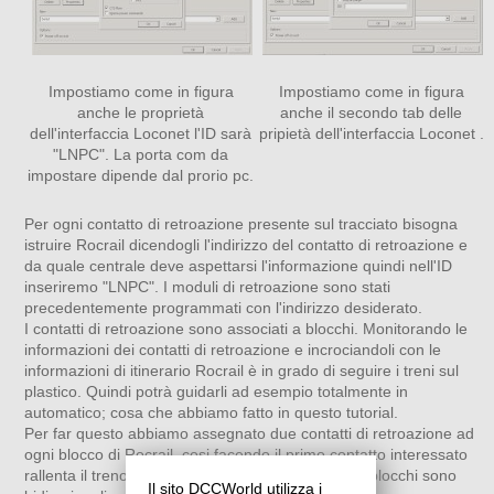
Impostiamo come in figura
Impostiamo come in figura
anche le proprietà
anche il secondo tab delle
dell'interfaccia Loconet l'ID sarà
pripietà dell'interfaccia Loconet .
"LNPC". La porta com da
impostare dipende dal prorio pc.
Per ogni contatto di retroazione presente sul tracciato bisogna
istruire Rocrail dicendogli l'indirizzo del contatto di retroazione e
da quale centrale deve aspettarsi l'informazione quindi nell'ID
inseriremo "LNPC". I moduli di retroazione sono stati
precedentemente programmati con l'indirizzo desiderato.
I contatti di retroazione sono associati a blocchi. Monitorando le
informazioni dei contatti di retroazione e incrociandoli con le
informazioni di itinerario Rocrail è in grado di seguire i treni sul
plastico. Quindi potrà guidarli ad esempio totalmente in
automatico; cosa che abbiamo fatto in questo tutorial.
Per far questo abbiamo assegnato due contatti di retroazione ad
ogni blocco di Rocrail, cosi facendo il primo contatto interessato
rallenta il treno mentre il secondo lo ferma. Tutti i blocchi sono
Il sito DCCWorld utilizza i