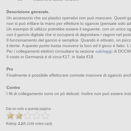
Descrizione generale.
Un accessorio che sui plastici operativi non può mancare. Questi g
non si può infilare la mano per effetture lo sgancio (pensate solo ad
Un esempio di utilizzo potrebbe essere il seguente: con un unico sga
con il gancio digitale che si occuperà di depositare i vagoni nel pos
Il funzionamento del gancio è semplice. Quando è attivato, un piccol
il dente. A questo punto basta muovere la loco ed il gioco è fatto. L'
Per i collegamenti elettrici consultare la sezione
cablaggi
di DCCWo
Il costo in Germania è di circa €17, in Italia €18.
Pro
Finalmente è possibile effetturare comode manovre di sgancio anche 
Contro
I fili di collegamento sono un pò delicati. Inoltre non può essere i
Dai un voto a questa pagina:
Rating:
2.2
/5 (146 votes cast)