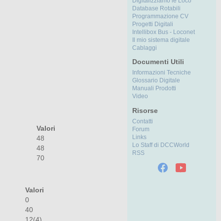
Digitalizziamo le Loco
Database Rotabili
Programmazione CV
Progetti Digitali
Intellibox Bus - Loconet
Il mio sistema digitale
Cablaggi
Documenti Utili
Informazioni Tecniche
Glossario Digitale
Manuali Prodotti
Video
Risorse
Contatti
Valori
Forum
Links
48
Lo Staff di DCCWorld
48
RSS
70
Valori
0
40
12(4)