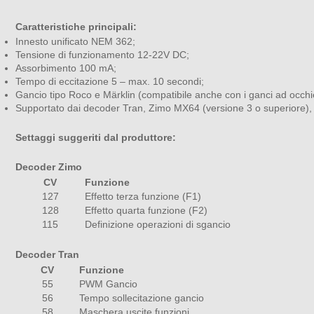
Caratteristiche principali:
Innesto unificato NEM 362;
Tensione di funzionamento 12-22V DC;
Assorbimento 100 mA;
Tempo di eccitazione 5 – max. 10 secondi;
Gancio tipo Roco e Märklin (compatibile anche con i ganci ad occhie
Supportato dai decoder Tran, Zimo MX64 (versione 3 o superiore),
Settaggi suggeriti dal produttore:
Decoder Zimo
CV
Funzione
127
Effetto terza funzione (F1)
128
Effetto quarta funzione (F2)
115
Definizione operazioni di sgancio
Decoder Tran
CV
Funzione
55
PWM Gancio
56
Tempo sollecitazione gancio
58
Maschera uscite funzioni