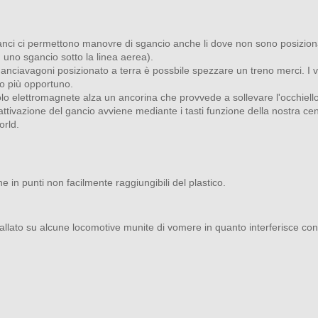
anci ci permettono manovre di sgancio anche li dove non sono posiziona
 uno sgancio sotto la linea aerea).
nciavagoni posizionato a terra è possbile spezzare un treno merci. I va
to più opportuno.
o elettromagnete alza un ancorina che provvede a sollevare l'occhiello 
attivazione del gancio avviene mediante i tasti funzione della nostra cent
rld.
in punti non facilmente raggiungibili del plastico.
nstallato su alcune locomotive munite di vomere in quanto interferisce co