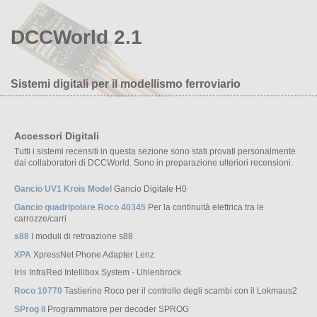
DCCWorld 2.1
Sistemi digitali per il modellismo ferroviario
Accessori Digitali
Tutti i sistemi recensiti in questa sezione sono stati provati personalmente
dai collaboratori di DCCWorld. Sono in preparazione ulteriori recensioni.
Gancio UV1 Krois Model
Gancio Digitale H0
Gancio quadripolare Roco 40345
Per la continuità elettrica tra le
carrozze/carri
s88
I moduli di retroazione s88
XPA
XpressNet Phone Adapter Lenz
Iris
InfraRed Intellibox System - Uhlenbrock
Roco 10770
Tastierino Roco per il controllo degli scambi con il Lokmaus2
SProg II
Programmatore per decoder SPROG