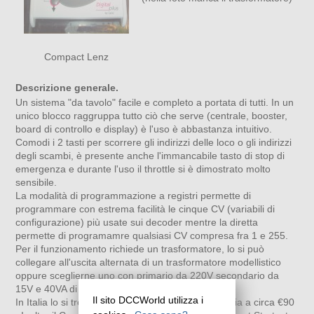
Compact Lenz
Descrizione generale.
Un sistema "da tavolo" facile e completo a portata di tutti. In un
unico blocco raggruppa tutto ciò che serve (centrale, booster,
board di controllo e display) è l'uso è abbastanza intuitivo.
Comodi i 2 tasti per scorrere gli indirizzi delle loco o gli indirizzi
degli scambi, è presente anche l'immancabile tasto di stop di
emergenza e durante l'uso il throttle si è dimostrato molto
sensibile.
La modalità di programmazione a registri permette di
programmare con estrema facilità le cinque CV (variabili di
configurazione) più usate sui decoder mentre la diretta
permette di programamre qualsiasi CV compresa fra 1 e 255.
Per il funzionamento richiede un trasformatore, lo si può
collegare all'uscita alternata di un trasformatore modellistico
oppure sceglierne uno con primario da 220V secondario da
15V e 40VA di potenza.
Il sito DCCWorld utilizza i
In Italia lo si trova a circa €160 mentre in Germania a circa €90