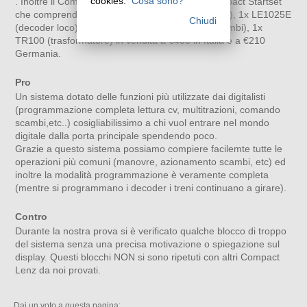
cookies.
Cosa sono?
. Inoltre il Compact è incluso nel Digital plus Compact Startset
che comprende anche 1x LE1025A (decoder loco), 1x LE1025E
Chiudi
(decoder loco), 1x LS110 (decoder accessori/scambi), 1x
TR100 (trasformatore) in vendita a €400 in Italia e a €210
Germania.
Pro
Un sistema dotato delle funzioni più utilizzate dai digitalisti
(programmazione completa lettura cv, multitrazioni, comando
scambi,etc..) cosigliabilissimo a chi vuol entrare nel mondo
digitale dalla porta principale spendendo poco.
Grazie a questo sistema possiamo compiere facilemte tutte le
operazioni più comuni (manovre, azionamento scambi, etc) ed
inoltre la modalità programmazione è veramente completa
(mentre si programmano i decoder i treni continuano a girare).
Contro
Durante la nostra prova si è verificato qualche blocco di troppo
del sistema senza una precisa motivazione o spiegazione sul
display. Questi blocchi NON si sono ripetuti con altri Compact
Lenz da noi provati.
Dai un voto a questa pagina: