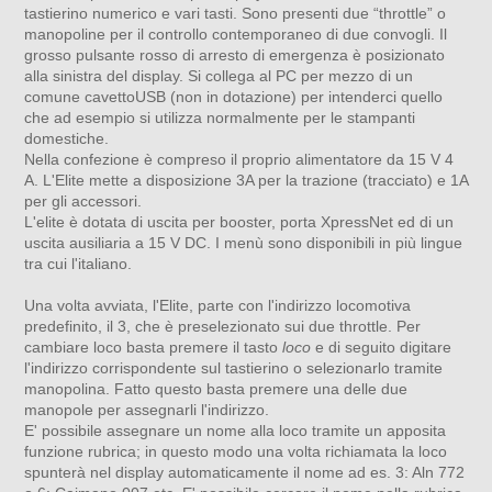
tastierino numerico e vari tasti. Sono presenti due “throttle” o
manopoline per il controllo contemporaneo di due convogli. Il
grosso pulsante rosso di arresto di emergenza è posizionato
alla sinistra del display. Si collega al PC per mezzo di un
comune cavettoUSB (non in dotazione) per intenderci quello
che ad esempio si utilizza normalmente per le stampanti
domestiche.
Nella confezione è compreso il proprio alimentatore da 15 V 4
A. L'Elite mette a disposizione 3A per la trazione (tracciato) e 1A
per gli accessori.
L'elite è dotata di uscita per booster, porta XpressNet ed di un
uscita ausiliaria a 15 V DC. I menù sono disponibili in più lingue
tra cui l'italiano.
Una volta avviata, l'Elite, parte con l'indirizzo locomotiva
predefinito, il 3, che è preselezionato sui due throttle. Per
cambiare loco basta premere il tasto
loco
e di seguito digitare
l'indirizzo corrispondente sul tastierino o selezionarlo tramite
manopolina. Fatto questo basta premere una delle due
manopole per assegnarli l'indirizzo.
E' possibile assegnare un nome alla loco tramite un apposita
funzione rubrica; in questo modo una volta richiamata la loco
spunterà nel display automaticamente il nome ad es. 3: Aln 772