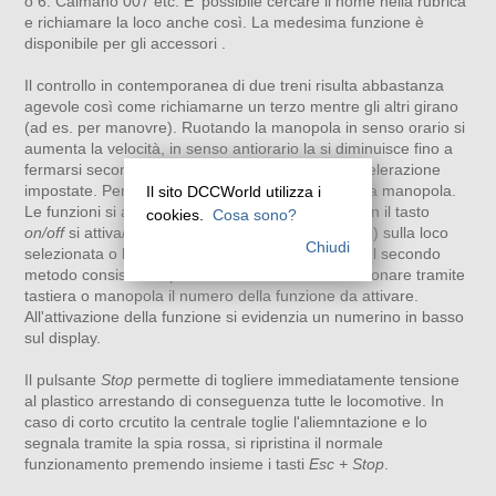
o 6: Caimano 007 etc. E' possibile cercare il nome nella rubrica
e richiamare la loco anche così. La medesima funzione è
disponibile per gli accessori .
Il controllo in contemporanea di due treni risulta abbastanza
agevole così come richiamarne un terzo mentre gli altri girano
(ad es. per manovre). Ruotando la manopola in senso orario si
aumenta la velocità, in senso antiorario la si diminuisce fino a
fermarsi secondo le curve di accelerazione e decelerazione
impostate. Per cambiare verso occorre premere la manopola.
Il sito DCCWorld utilizza i
Le funzioni si attivano in due modi: in generale con il tasto
cookies.
Cosa sono?
on/off
si attiva/disattiva la funzione (0, di solito luci) sulla loco
Chiudi
selezionata o l'ultima funzione attivata sulla loco. Il secondo
metodo consiste nel premere il tasto
func
e selezionare tramite
tastiera o manopola il numero della funzione da attivare.
All'attivazione della funzione si evidenzia un numerino in basso
sul display.
Il pulsante
Stop
permette di togliere immediatamente tensione
al plastico arrestando di conseguenza tutte le locomotive. In
caso di corto crcutito la centrale toglie l'aliemntazione e lo
segnala tramite la spia rossa, si ripristina il normale
funzionamento premendo insieme i tasti
Esc + Stop
.