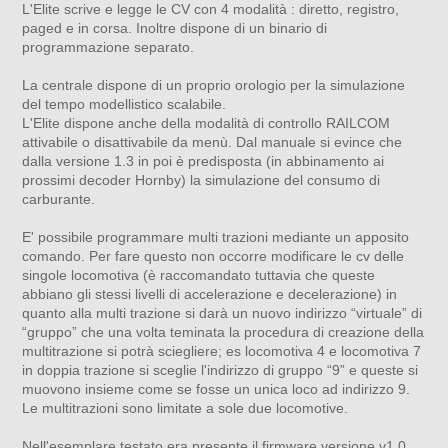
L'Elite scrive e legge le CV con 4 modalità : diretto, registro,
paged e in corsa. Inoltre dispone di un binario di
programmazione separato.
La centrale dispone di un proprio orologio per la simulazione
del tempo modellistico scalabile.
L'Elite dispone anche della modalità di controllo RAILCOM
attivabile o disattivabile da menù. Dal manuale si evince che
dalla versione 1.3 in poi è predisposta (in abbinamento ai
prossimi decoder Hornby) la simulazione del consumo di
carburante.
E' possibile programmare multi trazioni mediante un apposito
comando. Per fare questo non occorre modificare le cv delle
singole locomotiva (è raccomandato tuttavia che queste
abbiano gli stessi livelli di accelerazione e decelerazione) in
quanto alla multi trazione si darà un nuovo indirizzo “virtuale” di
“gruppo” che una volta teminata la procedura di creazione della
multitrazione si potrà sciegliere; es locomotiva 4 e locomotiva 7
in doppia trazione si sceglie l'indirizzo di gruppo “9” e queste si
muovono insieme come se fosse un unica loco ad indirizzo 9.
Le multitrazioni sono limitate a sole due locomotive.
Nell'esemplare testato era presente il firmware versione v1.0