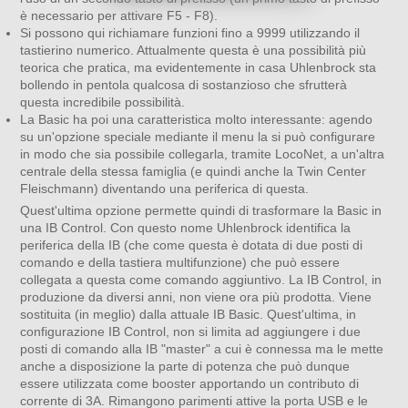
è necessario per attivare F5 - F8).
Si possono qui richiamare funzioni fino a 9999 utilizzando il
tastierino numerico. Attualmente questa è una possibilità più
teorica che pratica, ma evidentemente in casa Uhlenbrock sta
bollendo in pentola qualcosa di sostanzioso che sfrutterà
questa incredibile possibilità.
La Basic ha poi una caratteristica molto interessante: agendo
su un'opzione speciale mediante il menu la si può configurare
in modo che sia possibile collegarla, tramite LocoNet, a un'altra
centrale della stessa famiglia (e quindi anche la Twin Center
Fleischmann) diventando una periferica di questa.
Quest'ultima opzione permette quindi di trasformare la Basic in
una IB Control. Con questo nome Uhlenbrock identifica la
periferica della IB (che come questa è dotata di due posti di
comando e della tastiera multifunzione) che può essere
collegata a questa come comando aggiuntivo. La IB Control, in
produzione da diversi anni, non viene ora più prodotta. Viene
sostituita (in meglio) dalla attuale IB Basic. Quest'ultima, in
configurazione IB Control, non si limita ad aggiungere i due
posti di comando alla IB "master" a cui è connessa ma le mette
anche a disposizione la parte di potenza che può dunque
essere utilizzata come booster apportando un contributo di
corrente di 3A. Rimangono parimenti attive la porta USB e le