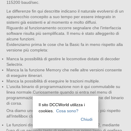
115200 baud/sec.
Le differenze fin qui descritte indicano il naturale evolversi di un
apparecchio concepito a suo tempo per essere integrato in
sistemi già esistenti e al momento e molto diffusi.
Riguardo al funzionamento occorre segnalare che l'interfaccia
software risulta più semplificata. Il menu è stato alleggerito di
alcune funzioni.
Evidenziamo prima le cose che la Basic fa in meno rispetto alla
versione più completa:
Manca la possibilità di gestire le locomotive dotate di decoder
Selectrix.
Manca la la funzione Memory che nelle altre versioni consente
di eseguire itinerari.
Manca la possibilità di eseguire le trazioni multiple.
L'uscita binario di programmazione non è qui commutabile su
linea normale.Curiosamente quando si entra nel menu di
programmazione viene posta in OFF l'alimentazione del binario
di corsa.
Il sito DCCWorld utilizza i
Ora diamo uno sguardo a quello che la Basic fa in più rispetto
cookies.
Cosa sono?
all'Intellibox classica:
Chiudi
Le funzioni disponibili a tastiera passano da 8 a 12, mediante
l'uso di un secondo tasto di prefisso (un primo tasto di prefisso