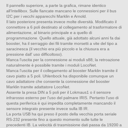
Il pannello superiore, a parte la grafica, rimane identico
all'Intellibox. Sulle fiancate mancano le connessioni per il bus
I2C per i vecchi apparecchi Marklin e Arnold.
Il lato posteriore presenta invece molte diversità. Modificato il
connettore a 6 poli destinato al collegamento al trasformatore di
alimentazione, al binario principale e a quello di
programmazione. Quello attuale, già adottato alcuni anni fa dai
booster, ha il serraggio dei fili tramite morsetti a vite del tipo a
saracinesca (il vecchio era più piccolo e la chiusura era a
pressione dall' uso difficoltoso).
Manca l'uscita per la connessione ai moduli s88; la retroazione
naturalmente è possibile tramite i moduli LocoNet.
Manca l'uscita per il collegamento al booster Marklin tramite il
cavo piatto a 5 poli. Uhlenbock ha disponibile comunque un
cavo adattatore che consente la connessione del booster
Marklin tramite adattatore LocoNet.
Assente la presa DIN a 5 poli per il Lokmaus1 o il sensore
infrarosso esterno per l'uso del palmare IRIS. Pertanto l'uso di
questa periferica è qui impedita completamente mancando il
sensore integrato presente invece sulla IB IR.
La porta USB ha qui preso il posto della vecchia porta seriale
RS-232 presente fino a questo momento sulle tutte le
precedenti IB. La velocità di trasmissione dati passa da 19200 a