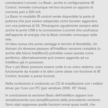
connessioni Loconet. La Basic, anche in configurazione IB
Control, immette comunque nel bus loconet un apporto di
corrente pari a 500 mA.
La Basic in modalità IB control rende disponibile la parte di
potenza che può essere adoperata come booster aggiuntivo
con una potenza di 3A. Rimangono ugualmente sempre attivi
anche le porte USB e la connessione Loconet che usufruisce
dell'apporto di energia che la Basic immette comunque nella
rete.
Un'idea nuova che porta vantaggi in termini di flessibilità. Un
domani chi dovesse passare all'Intellibox versione completa (o
anche alla futura Intellibox2) potrebbe usare questa come
periferica; alternativamente può essere aggiunta ad un
Intellibox già in possesso.
Due o più Basic possono essere unite in un unico sistema: una
funzionante da master e le altre come slave con funzione di IB
Control, booster e prese loconet.
Nella confezione è contenuto un CD di installazione con i relativi
driver per l'uso con PC (per windows 2000, XP, Vista).
In conclusione la versione Basic dell'Intellibox appare non
semplicemente una semplificazione della precedente versione.
Sono stati soppresse quelle funzioni ormai quasi inutili, che