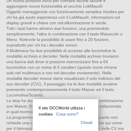
Un nuovo prodotto Roco per colmare alcune lacune e
aggiungere nuove funzionalità al vecchio LokMausII.
Oggetto maneggevole con funzionamento semplice intuitivo per
chi ha già avuto esperienza con il LokMausII, informazioni sul
display grandi e chiare con retroilluminazione in verde.
Tutti i tasti hanno almeno due funzioni, una premendolo
semplicemente, l'altra in combinazione con il tasto Maiuscolo o
Menu. Notevole la possibilità di usare fino a 20 funzioni,
soprattutto per chi ha i decoder sonori.
Il Multimaus ha due possibilità di accesso alle locomotive la
modalità archivio e decoder. Nella modalità archivio troviamo
una banca dati dove si possono memorizzare fino a 64
locomotive con un nome di 5 caratteri (questo nome rimane
solo nel multimaus e non nel decoder ovviamente). Nella
modalità decoder invece viene visualizzato il solo indirizzo del
suo decoder (CV1). Il passaggio tra le due modalità avviene
premendo contemporaneamente il tasto Maiusc ed il tasto
Locomotiva/Scambi.
Lo stop ha due possibilità, da solo ferma tutto, in combinazione
con Maiusc (freccia verso l'alto) ferma solo la loco selezionata
Il sito DCCWorld utilizza i
in quel momento.
cookies.
Cosa sono?
La programmazione delle CV è più immediata in quanto non
Chiudi
richiede una complicata combinazione di tasti, anche qui come
per il lokmaus 2 sul display non viene letto il valore delle CV ma