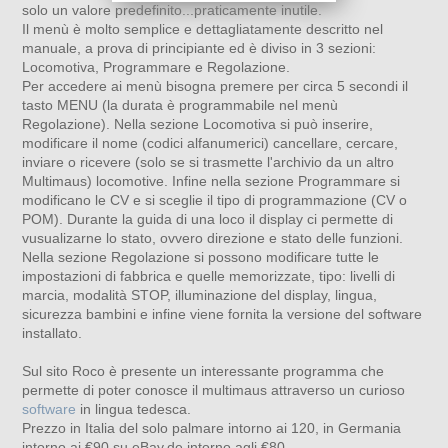
solo un valore predefinito...praticamente inutile.
Il menù è molto semplice e dettagliatamente descritto nel
manuale, a prova di principiante ed è diviso in 3 sezioni:
Locomotiva, Programmare e Regolazione.
Per accedere ai menù bisogna premere per circa 5 secondi il
tasto MENU (la durata è programmabile nel menù
Regolazione). Nella sezione Locomotiva si può inserire,
modificare il nome (codici alfanumerici) cancellare, cercare,
inviare o ricevere (solo se si trasmette l'archivio da un altro
Multimaus) locomotive. Infine nella sezione Programmare si
modificano le CV e si sceglie il tipo di programmazione (CV o
POM). Durante la guida di una loco il display ci permette di
vusualizarne lo stato, ovvero direzione e stato delle funzioni.
Nella sezione Regolazione si possono modificare tutte le
impostazioni di fabbrica e quelle memorizzate, tipo: livelli di
marcia, modalità STOP, illuminazione del display, lingua,
sicurezza bambini e infine viene fornita la versione del software
installato.
Sul sito Roco è presente un interessante programma che
permette di poter conosce il multimaus attraverso un curioso
software
in lingua tedesca.
Prezzo in Italia del solo palmare intorno ai 120, in Germania
intorno ai €90 su eBay.de intorno agli €80.