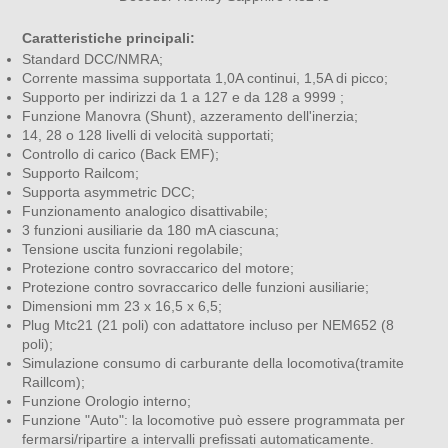
Caratteristiche principali:
Standard DCC/NMRA;
Corrente massima supportata 1,0A continui, 1,5A di picco;
Supporto per indirizzi da 1 a 127 e da 128 a 9999 ;
Funzione Manovra (Shunt), azzeramento dell'inerzia;
14, 28 o 128 livelli di velocità supportati;
Controllo di carico (Back EMF);
Supporto Railcom;
Supporta asymmetric DCC;
Funzionamento analogico disattivabile;
3 funzioni ausiliarie da 180 mA ciascuna;
Tensione uscita funzioni regolabile;
Protezione contro sovraccarico del motore;
Protezione contro sovraccarico delle funzioni ausiliarie;
Dimensioni mm 23 x 16,5 x 6,5;
Plug Mtc21 (21 poli) con adattatore incluso per NEM652 (8
poli);
Simulazione consumo di carburante della locomotiva(tramite
Raillcom);
Funzione Orologio interno;
Funzione "Auto": la locomotive può essere programmata per
fermarsi/ripartire a intervalli prefissati automaticamente.