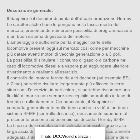
Descrizione generale.
Il Sapphire è il decoder di punta dell'attuale produzione Hornby.
Le caratteristiche base lo pongono nella fascia media del
mercato, presentando numerose possibilità di programmazione
e un buon sistema di gestione del motore.
L'amperaggio è sufficiente per la maggior parte delle
locomotive presenti oggi sul mercato così come per macchine
più datate aventi motori di vecchia generazione o a 3 poli.
La possibilità di simulare il consumo di gasolio o carbone nel
caso di locomotive diesel e a vapore può aggiungere ulteriore
divertimento e realismo all'esercizio.
Il controllo del motore fornito da altri decoder (ad esempio ESU
o Zimo) potrebbe risultare leggermente più efficace in certe
situazioni d'esercizio; in particolare, si potrebbe riscontare una
fluidità di marcia non sempre ineccepibile soprattutto in fase di
frenata e rallentamento. Ciò nonostante, il Sapphire si
comporta generalmente molto bene anche in virtù di un buon
sistema BEMF (controllo di carico), decisamente superiore al
precedente presente ad esempio sul decoder Hornby 8249.
La finezza delle regolazioni di velocità ammissibili grazie alla
larga ascia di valori che esse accettano (0-255) è sicuramente
Il sito DCCWorld utilizza i
adeguata .Interessanti le possibilità di personalizzazione delle