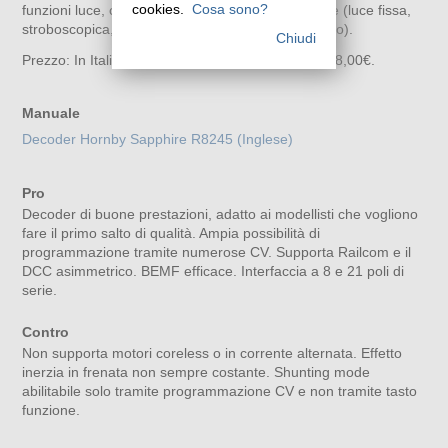
cookies.
Cosa sono?
funzioni luce, con diversi effetti e dimming efficace (luce fissa,
stroboscopica, lampeggio casuale, lampeggio fisso).
Chiudi
Prezzo: In Italia circa 29,00€; in Inghilterra circa 18,00€.
Manuale
Decoder Hornby Sapphire R8245 (Inglese)
Pro
Decoder di buone prestazioni, adatto ai modellisti che vogliono
fare il primo salto di qualità. Ampia possibilità di
programmazione tramite numerose CV. Supporta Railcom e il
DCC asimmetrico. BEMF efficace. Interfaccia a 8 e 21 poli di
serie.
Contro
Non supporta motori coreless o in corrente alternata. Effetto
inerzia in frenata non sempre costante. Shunting mode
abilitabile solo tramite programmazione CV e non tramite tasto
funzione.