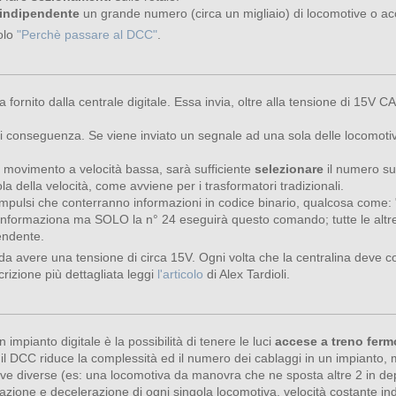
indipendente
un grande numero (circa un migliaio) di locomotive o ac
colo
"Perchè passare al DCC"
.
fornito dalla centrale digitale. Essa invia, oltre alla tensione di 15V CA,
di conseguenza. Se viene inviato un segnale ad una sola delle locomotiv
 movimento a velocità bassa, sarà sufficiente
selezionare
il numero sul
 della velocità, come avviene per i trasformatori tradizionali.
impulsi che conterranno informazioni in codice binario, qualcosa come: 
a informaziona ma SOLO la n° 24 eseguirà questo comando; tutte le altre
endente.
a avere una tensione di circa 15V. Ogni volta che la centralina deve 
rizione più dettagliata leggi
l'articolo
di Alex Tardioli.
impianto digitale è la possibilità di tenere le luci
accese a treno ferm
 il DCC riduce la complessità ed il numero dei cablaggi in un impianto, mi
motive diverse (es: una locomotiva da manovra che ne sposta altre 2 in 
celerazione e decelerazione di ogni singola locomotiva, velocità costante