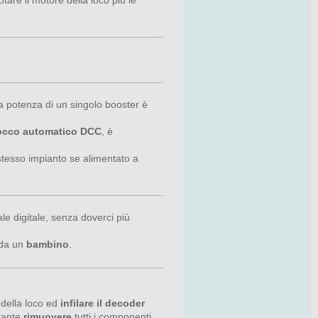
a potenza di un singolo booster è
occo automatico DCC
, è
stesso impianto se alimentato a
e digitale, senza doverci più
 da un
bambino
.
a della loco ed
infilare il decoder
rtante
rimuovere
tutti i componenti