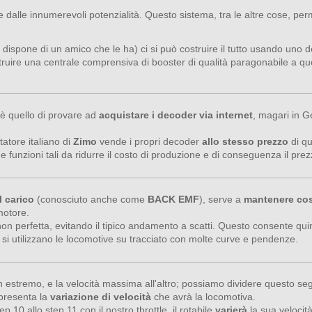
e dalle innumerevoli potenzialità. Questo sistema, tra le altre cose, perm
 dispone di un amico che le ha) ci si può costruire il tutto usando uno dei
struire una centrale comprensiva di booster di qualità paragonabile a que
o è quello di provare ad
acquistare i decoder via internet
, magari in G
atore italiano di
Zimo
vende i propri decoder
allo stesso prezzo
di qu
funzioni tali da ridurre il costo di produzione e di conseguenza il prezz
 carico
(conosciuto anche come
BACK EMF
), serve a
mantenere cost
motore.
on perfetta, evitando il tipico andamento a scatti. Questo consente qu
si utilizzano le locomotive su tracciato con molte curve e pendenze.
un estremo, e la velocità massima all'altro; possiamo dividere questo 
presenta la
variazione di velocità
che avrà la locomotiva.
10 allo step 11 con il nostro throttle, il rotabile
varierà
la sua velocità