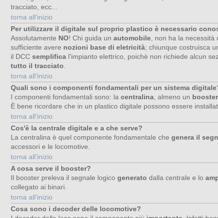
tracciato, ecc...
torna all'inizio
Per utilizzare il digitale sul proprio plastico è necessario cono
Assolutamente
NO
! Chi guida un
automobile
, non ha la necessità
sufficiente avere
nozioni base di eletricità
; chiunque costruisca un 
il DCC
semplifica
l'impianto elettrico, poichè non richiede alcun 
tutto il tracciato
.
torna all'inizio
Quali sono i componenti fondamentali per un sistema digitale
I componenti fondamentali sono: la
centralina
, almeno un
booster
È bene ricordare che in un plastico digitale possono essere installat
torna all'inizio
Cos'è la centrale digitale e a che serve?
La centralina è quel componente fondamentale che
genera il segn
accessori e le locomotive.
torna all'inizio
A cosa serve il booster?
Il booster preleva il segnale logico
generato
dalla centrale e lo
amp
collegato ai binari.
torna all'inizio
Cosa sono i decoder delle locomotive?
I decoder delle loco sono il componente più
importante
. Infatti ha