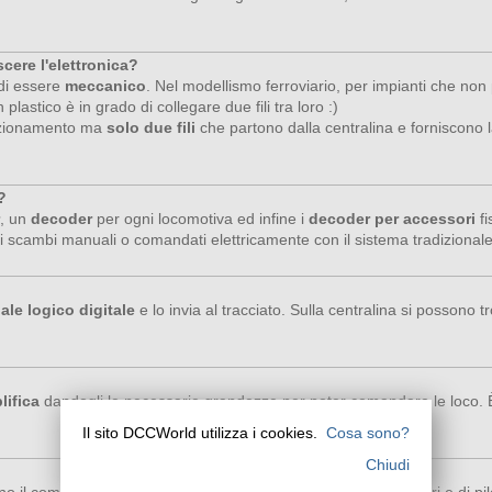
scere l'elettronica?
 di essere
meccanico
. Nel modellismo ferroviario, per impianti che n
plastico è in grado di collegare due fili tra loro :)
sezionamento ma
solo due fili
che partono dalla centralina e forniscono la
?
, un
decoder
per ogni locomotiva ed infine i
decoder per accessori
fi
i scambi manuali o comandati elettricamente con il sistema tradizionale (
ale logico digitale
e lo invia al tracciato. Sulla centralina si possono 
lifica
dandogli le necessarie grandezze per poter comandare le loco. È 
Il sito DCCWorld utilizza i cookies.
Cosa sono?
Chiudi
nno il compito di
decodificare
il segnale DCC presente sui binari e di pilo