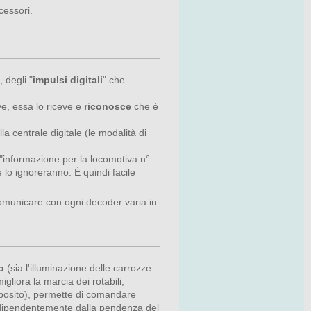
cessori.
 degli "
impulsi digitali
" che
e, essa lo riceve e
riconosce
che è
la centrale digitale (le modalità di
"informazione per la locomotiva n°
 lo ignoreranno. È quindi facile
comunicare con ogni decoder varia in
o
(sia l'illuminazione delle carrozze
gliora la marcia dei rotabili,
deposito), permette di comandare
 indipendentemente dalla pendenza del