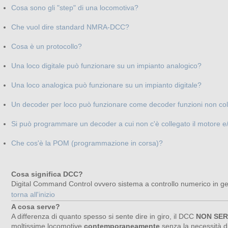
Cosa sono gli "step" di una locomotiva?
Che vuol dire standard NMRA-DCC?
Cosa è un protocollo?
Una loco digitale può funzionare su un impianto analogico?
Una loco analogica può funzionare su un impianto digitale?
Un decoder per loco può funzionare come decoder funzioni non col
Si può programmare un decoder a cui non c'è collegato il motore e/o 
Che cos'è la POM (programmazione in corsa)?
Cosa significa DCC?
Digital Command Control ovvero sistema a controllo numerico in ger
torna all'inizio
A cosa serve?
A differenza di quanto spesso si sente dire in giro, il DCC
NON SER
moltissime locomotive
contemporaneamente
senza la necessità d