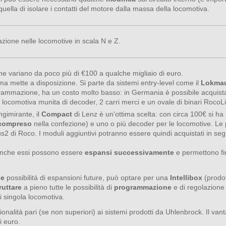
 quella di isolare i contatti del motore dalla massa della locomotiva.
allazione nelle locomotive in scala N e Z.
e variano da poco più di €100 a qualche migliaio di euro.
a mette a disposizione. Si parte da sistemi entry-level come il
Lokma
ogrammazione, ha un costo molto basso: in Germania è possibile acquis
a locomotiva munita di decoder, 2 carri merci e un ovale di binari RocoL
ngimirante, il
Compact
di Lenz è un'ottima scelta: con circa 100€ si ha 
compreso
nella confezione) e uno o più decoder per le locomotive. Le p
2 di Roco. I moduli aggiuntivi potranno essere quindi acquistati in seg
anche essi possono essere
espansi successivamente
e permettono fi
se
possibilità di espansioni future, può optare per una
Intellibox
(prodo
ruttare
a pieno tutte le possibilità di
programmazione
e di regolazione
 singola locomotiva.
onalità pari (se non superiori) ai sistemi prodotti da Uhlenbrock. Il vant
i euro.