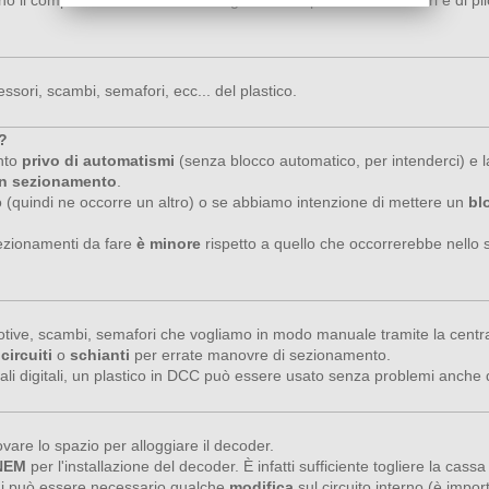
cessori, scambi, semafori, ecc... del plastico.
i?
anto
privo di automatismi
(senza blocco automatico, per intenderci) e l
n sezionamento
.
co (quindi ne occorre un altro) o se abbiamo intenzione di mettere un
bl
 sezionamenti da fare
è minore
rispetto a quello che occorrerebbe nello 
otive, scambi, semafori che vogliamo in modo manuale tramite la central
circuiti
o
schianti
per errate manovre di sezionamento.
rali digitali, un plastico in DCC può essere usato senza problemi anche
rovare lo spazio per alloggiare il decoder.
 NEM
per l'installazione del decoder. È infatti sufficiente togliere la cass
cchi può essere necessario qualche
modifica
sul circuito interno (è impo