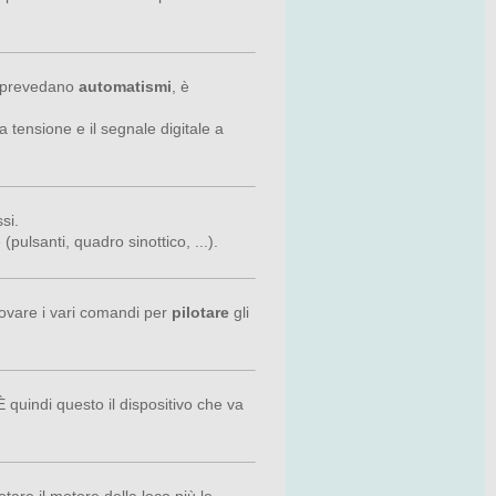
on prevedano
automatismi
, è
 tensione e il segnale digitale a
ssi.
pulsanti, quadro sinottico, ...).
trovare i vari comandi per
pilotare
gli
quindi questo il dispositivo che va
tare il motore della loco più le