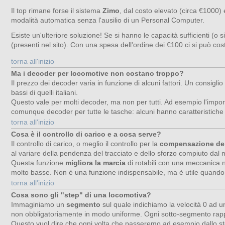
Il top rimane forse il sistema
Zimo
, dal costo elevato (circa €1000) 
modalità automatica senza l'ausilio di un Personal Computer.
Esiste un'ulteriore soluzione! Se si hanno le capacità sufficienti (o si
(presenti nel sito). Con una spesa dell'ordine dei €100 ci si può co
torna all'inizio
Ma i decoder per locomotive non costano troppo?
Il prezzo dei decoder varia in funzione di alcuni fattori. Un consigli
bassi di quelli italiani.
Questo vale per molti decoder, ma non per tutti. Ad esempio l'import
comunque decoder per tutte le tasche: alcuni hanno caratteristiche e 
torna all'inizio
Cosa è il controllo di carico e a cosa serve?
Il controllo di carico, o meglio il controllo per la
compensazione del
al variare della pendenza del tracciato e dello sforzo compiuto dal 
Questa funzione
migliora la marcia
di rotabili con una meccanica n
molto basse. Non è una funzione indispensabile, ma è utile quando 
torna all'inizio
Cosa sono gli "step" di una locomotiva?
Immaginiamo un
segmento
sul quale indichiamo la velocità 0 ad 
non obbligatoriamente in modo uniforme. Ogni sotto-segmento rap
Questo vuol dire che ogni volta che passeremo ad esempio dallo step 