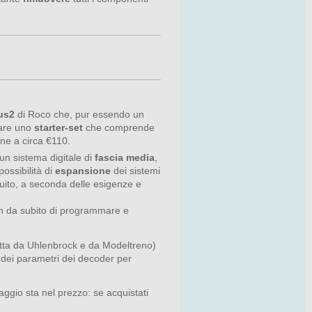
us2
di Roco che, pur essendo un
tare uno
starter-set
che comprende
ine a circa €110.
un sistema digitale di
fascia media
,
ossibilità di
espansione
dei sistemi
uito, a seconda delle esigenze e
n da subito di programmare e
tta da Uhlenbrock e da Modeltreno)
 dei parametri dei decoder per
aggio sta nel prezzo: se acquistati