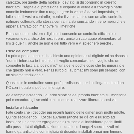
carrozze, poi quelle della motrice i deviatoi si dispongono in corretto
tracciato il segnale di protezione si dispone al verde e il convoglio parte
mooolto lentamente fino a raggiungere la velocità da voi impostata, e il
tutto sotto il vostro controllo, mentre il vostro amico con un altro controllo
palmare collegato alla stessa centralina sta smistando il treno merci che è
appena arrivato con manovre millimetriche.
Riassumendo il sistema digitale ci consente un controllo efficiente e
veramente realistico dei nostri treni tramite un cablaggio elementare, al
limite due fili, anche se non è del tutto vero e vi spiegherò perchè .
L'uso del computer
La prima persona ha cui ho chiesto una opinione sul digitale mi ha risposto
"non mi interessa io i miei treni li voglio comandare, non voglio che un
computer lo faccia al posto mio", una delle poche cose che ho imparato è
che questo non è vero. Per assurdo gli automatismi sono più semplici con
un sistema tradizionale.
Quasi tutte le centraline sono però predisposte per il collegamento ad un
PC con il quale si può poi interagire.
Ad esempio ricreando il quadro sinottica del proprio tracciato sul monitor e
poi comandare gli scambi con il mouse, realizzare itinerari e così via
Installare i decoder
Fate conto che i decoder più recenti hanno delle dimensioni molto ridotte.
Quindi escludendo il Kof della Arnold (anche se c'è chi è riuscito ad
installarvi un decoder egregiamente) mi sento di individuare pochi limiti
alla possibilità di digitalizzazione di una loco, i negozi specializzati mi
hanno garantito che con migliaia di decoder installati ormai non temono