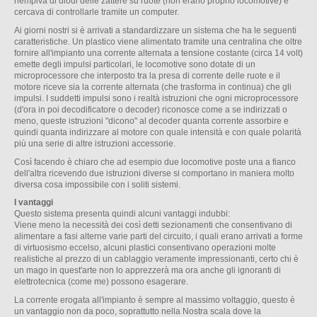
riempiva di diodi delle zattere su ruote (non erano proprio locomotive) e
cercava di controllarle tramite un computer.
Ai giorni nostri si è arrivati a standardizzare un sistema che ha le seguenti
caratteristiche. Un plastico viene alimentato tramite una centralina che oltre
fornire all'impianto una corrente alternata a tensione costante (circa 14 volt)
emette degli impulsi particolari, le locomotive sono dotate di un
microprocessore che interposto tra la presa di corrente delle ruote e il
motore riceve sia la corrente alternata (che trasforma in continua) che gli
impulsi. I suddetti impulsi sono i realtà istruzioni che ogni microprocessore
(d'ora in poi decodificatore o decoder) riconosce come a se indirizzati o
meno, queste istruzioni "dicono" al decoder quanta corrente assorbire e
quindi quanta indirizzare al motore con quale intensità e con quale polarità
più una serie di altre istruzioni accessorie.
Così facendo è chiaro che ad esempio due locomotive poste una a fianco
dell'altra ricevendo due istruzioni diverse si comportano in maniera molto
diversa cosa impossibile con i soliti sistemi.
I vantaggi
Questo sistema presenta quindi alcuni vantaggi indubbi:
Viene meno la necessità dei così detti sezionamenti che consentivano di
alimentare a fasi alterne varie parti del circuito, i quali erano arrivati a forme
di virtuosismo eccelso, alcuni plastici consentivano operazioni molte
realistiche al prezzo di un cablaggio veramente impressionanti, certo chi è
un mago in quest'arte non lo apprezzerà ma ora anche gli ignoranti di
elettrotecnica (come me) possono esagerare.
La corrente erogata all'impianto è sempre al massimo voltaggio, questo è
un vantaggio non da poco, soprattutto nella Nostra scala dove la