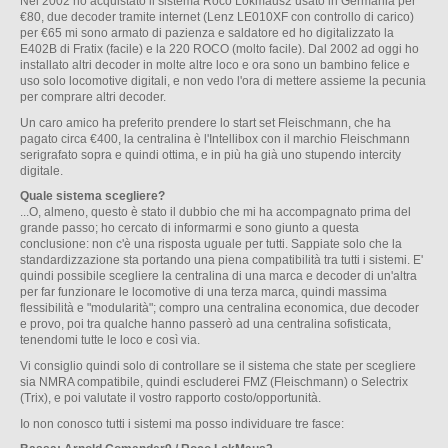
Nel 2002 ho acquistato il sistema Roco Lokmaus2 usato in Germania per
€80, due decoder tramite internet (Lenz LE010XF con controllo di carico)
per €65 mi sono armato di pazienza e saldatore ed ho digitalizzato la
E402B di Fratix (facile) e la 220 ROCO (molto facile). Dal 2002 ad oggi ho
installato altri decoder in molte altre loco e ora sono un bambino felice e
uso solo locomotive digitali, e non vedo l'ora di mettere assieme la pecunia
per comprare altri decoder.
Un caro amico ha preferito prendere lo start set Fleischmann, che ha
pagato circa €400, la centralina è l'Intellibox con il marchio Fleischmann
serigrafato sopra e quindi ottima, e in più ha già uno stupendo intercity
digitale.
Quale sistema scegliere?
...O, almeno, questo è stato il dubbio che mi ha accompagnato prima del
grande passo; ho cercato di informarmi e sono giunto a questa
conclusione: non c'è una risposta uguale per tutti. Sappiate solo che la
standardizzazione sta portando una piena compatibilità tra tutti i sistemi. E'
quindi possibile scegliere la centralina di una marca e decoder di un'altra
per far funzionare le locomotive di una terza marca, quindi massima
flessibilità e "modularità"; compro una centralina economica, due decoder
e provo, poi tra qualche hanno passerò ad una centralina sofisticata,
tenendomi tutte le loco e così via.
Vi consiglio quindi solo di controllare se il sistema che state per scegliere
sia NMRA compatibile, quindi escluderei FMZ (Fleischmann) o Selectrix
(Trix), e poi valutate il vostro rapporto costo/opportunità.
Io non conosco tutti i sistemi ma posso individuare tre fasce: