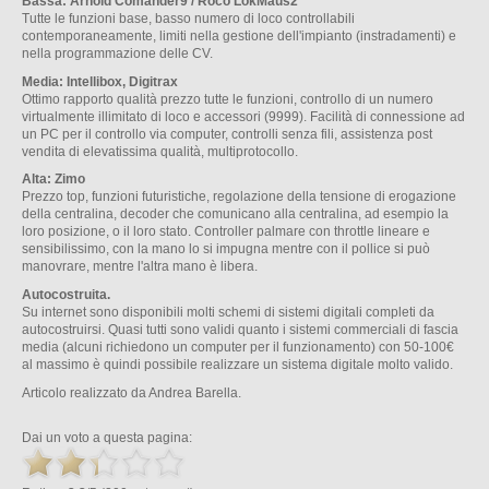
Bassa: Arnold Comander9 / Roco LokMaus2
Tutte le funzioni base, basso numero di loco controllabili
contemporaneamente, limiti nella gestione dell'impianto (instradamenti) e
nella programmazione delle CV.
Media: Intellibox, Digitrax
Ottimo rapporto qualità prezzo tutte le funzioni, controllo di un numero
virtualmente illimitato di loco e accessori (9999). Facilità di connessione ad
un PC per il controllo via computer, controlli senza fili, assistenza post
vendita di elevatissima qualità, multiprotocollo.
Alta: Zimo
Prezzo top, funzioni futuristiche, regolazione della tensione di erogazione
della centralina, decoder che comunicano alla centralina, ad esempio la
loro posizione, o il loro stato. Controller palmare con throttle lineare e
sensibilissimo, con la mano lo si impugna mentre con il pollice si può
manovrare, mentre l'altra mano è libera.
Autocostruita.
Su internet sono disponibili molti schemi di sistemi digitali completi da
autocostruirsi. Quasi tutti sono validi quanto i sistemi commerciali di fascia
media (alcuni richiedono un computer per il funzionamento) con 50-100€
al massimo è quindi possibile realizzare un sistema digitale molto valido.
Articolo realizzato da Andrea Barella.
Dai un voto a questa pagina: