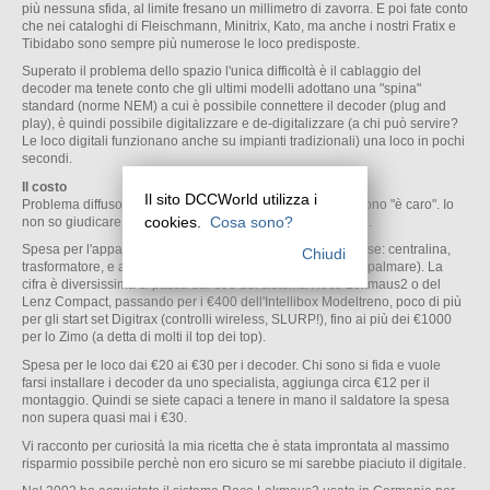
più nessuna sfida, al limite fresano un millimetro di zavorra. E poi fate conto
che nei cataloghi di Fleischmann, Minitrix, Kato, ma anche i nostri Fratix e
Tibidabo sono sempre più numerose le loco predisposte.
Superato il problema dello spazio l'unica difficoltà è il cablaggio del
decoder ma tenete conto che gli ultimi modelli adottano una "spina"
standard (norme NEM) a cui è possibile connettere il decoder (plug and
play), è quindi possibile digitalizzare e de-digitalizzare (a chi può servire?
Le loco digitali funzionano anche su impianti tradizionali) una loco in pochi
secondi.
Il costo
Il sito DCCWorld utilizza i
Problema diffuso in tutti i campi del nostro hobby. Molti dicono "è caro". Io
cookies.
Cosa sono?
non so giudicare, quindi vi do un po' di prezzi e poi fate voi.
Spesa per l'apparato controllo composto dagli elementi base: centralina,
Chiudi
trasformatore, e apparato di controllo (tastierina / controllo palmare). La
cifra è diversissima si passa dai €90 del sistema Roco Lokmaus2 o del
Lenz Compact, passando per i €400 dell'Intellibox Modeltreno, poco di più
per gli start set Digitrax (controlli wireless, SLURP!), fino ai più dei €1000
per lo Zimo (a detta di molti il top dei top).
Spesa per le loco dai €20 ai €30 per i decoder. Chi sono si fida e vuole
farsi installare i decoder da uno specialista, aggiunga circa €12 per il
montaggio. Quindi se siete capaci a tenere in mano il saldatore la spesa
non supera quasi mai i €30.
Vi racconto per curiosità la mia ricetta che è stata improntata al massimo
risparmio possibile perchè non ero sicuro se mi sarebbe piaciuto il digitale.