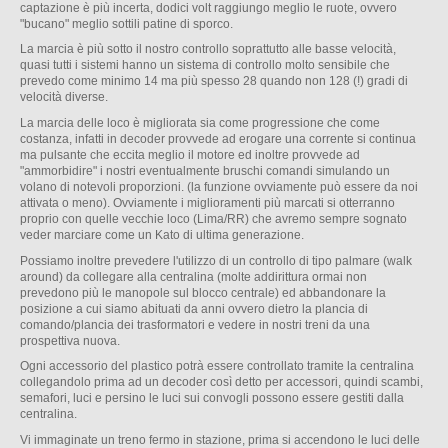
captazione è più incerta, dodici volt raggiungo meglio le ruote, ovvero
"bucano" meglio sottili patine di sporco.
La marcia è più sotto il nostro controllo soprattutto alle basse velocità,
quasi tutti i sistemi hanno un sistema di controllo molto sensibile che
prevedo come minimo 14 ma più spesso 28 quando non 128 (!) gradi di
velocità diverse.
La marcia delle loco è migliorata sia come progressione che come
costanza, infatti in decoder provvede ad erogare una corrente si continua
ma pulsante che eccita meglio il motore ed inoltre provvede ad
"ammorbidire" i nostri eventualmente bruschi comandi simulando un
volano di notevoli proporzioni. (la funzione ovviamente può essere da noi
attivata o meno). Ovviamente i miglioramenti più marcati si otterranno
proprio con quelle vecchie loco (Lima/RR) che avremo sempre sognato
veder marciare come un Kato di ultima generazione.
Possiamo inoltre prevedere l'utilizzo di un controllo di tipo palmare (walk
around) da collegare alla centralina (molte addirittura ormai non
prevedono più le manopole sul blocco centrale) ed abbandonare la
posizione a cui siamo abituati da anni ovvero dietro la plancia di
comando/plancia dei trasformatori e vedere in nostri treni da una
prospettiva nuova.
Ogni accessorio del plastico potrà essere controllato tramite la centralina
collegandolo prima ad un decoder così detto per accessori, quindi scambi,
semafori, luci e persino le luci sui convogli possono essere gestiti dalla
centralina.
Vi immaginate un treno fermo in stazione, prima si accendono le luci delle