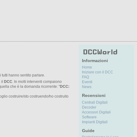
Informazioni
Home
Iniziare con il DCC
i tutti hanno sentito parlare.
FAQ
 il
DCC
. In molti interventi compaiono
Eventi
quella che è la domanda ricorrente: "
DCC:
News
Recensioni
lio costruire/sto costruendo/ho costruito
Centrali Digitali
Decoder
Accessori Digitali
Software
Impianti Digitali
Guide