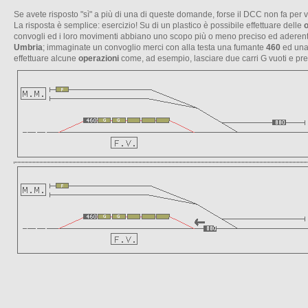
Se avete risposto "sì" a più di una di queste domande, forse il DCC non fa per v
La risposta è semplice: esercizio! Su di un plastico è possibile effettuare delle
o
convogli ed i loro movimenti abbiano uno scopo più o meno preciso ed aderente
Umbria
; immaginate un convoglio merci con alla testa una fumante
460
ed una 
effettuare alcune
operazioni
come, ad esempio, lasciare due carri G vuoti e prele