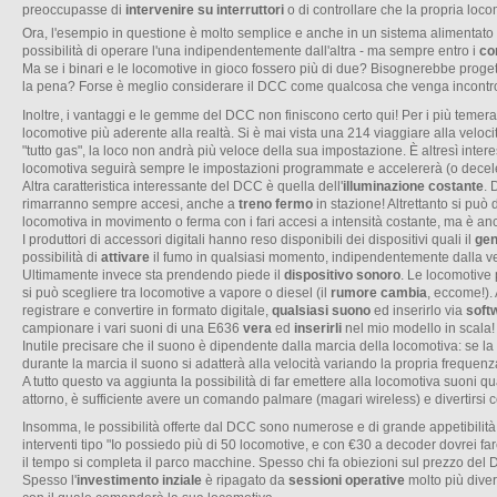
preoccupasse di
intervenire su interruttori
o di controllare che la propria loco
Ora, l'esempio in questione è molto semplice e anche in un sistema alimentato
possibilità di operare l'una indipendentemente dall'altra - ma sempre entro i
co
Ma se i binari e le locomotive in gioco fossero più di due? Bisognerebbe proge
la pena? Forse è meglio considerare il DCC come qualcosa che venga incontro all
Inoltre, i vantaggi e le gemme del DCC non finiscono certo qui! Per i più temer
locomotive più aderente alla realtà. Si è mai vista una 214 viaggiare alla vel
"tutto gas", la loco non andrà più veloce della sua impostazione. È altresì inte
locomotiva seguirà sempre le impostazioni programmate e accelererà (o decel
Altra caratteristica interessante del DCC è quella dell'
illuminazione costante
. 
rimarranno sempre accesi, anche a
treno fermo
in stazione! Altrettanto si può 
locomotiva in movimento o ferma con i fari accesi a intensità costante, ma è a
I produttori di accessori digitali hanno reso disponibili dei dispositivi quali il
gen
possibilità di
attivare
il fumo in qualsiasi momento, indipendentemente dalla ve
Ultimamente invece sta prendendo piede il
dispositivo sonoro
. Le locomotive
si può scegliere tra locomotive a vapore o diesel (il
rumore cambia
, eccome!).
registrare e convertire in formato digitale,
qualsiasi suono
ed inserirlo via
soft
campionare i vari suoni di una E636
vera
ed
inserirli
nel mio modello in scala!
Inutile precisare che il suono è dipendente dalla marcia della locomotiva: se la
durante la marcia il suono si adatterà alla velocità variando la propria frequen
A tutto questo va aggiunta la possibilità di far emettere alla locomotiva suoni 
attorno, è sufficiente avere un comando palmare (magari wireless) e divertirsi 
Insomma, le possibilità offerte dal DCC sono numerose e di grande appetibilità!
interventi tipo "Io possiedo più di 50 locomotive, e con €30 a decoder dovrei fa
il tempo si completa il parco macchine. Spesso chi fa obiezioni sul prezzo d
Spesso l'
investimento inziale
è ripagato da
sessioni operative
molto più diver