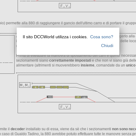
 permette alla 880 di raggiungere il gancio dell'ultimo carro e di portare il gruppo
A questo punto la 880 è libera di prendere il carro F per aggiungerlo a
Il sito DCCWorld utilizza i cookies.
Cosa sono?
i binari dello scalo merci siano
sezionati
per potervi stazionare delle loc
Chiudi
due binari con due locomotive
indipendententi
.
Prima di effettuare la manovra di spostamento dei carri è quindi necessa
sezionamenti siano
correttamente impostati
e che non vi siano già dell
alimentare (altrimenti si muoverebbero
insieme
, comandate da un
unico
mite il
decoder
installato su di essa, viene da sè che i sezionamenti
non sono nec
ro caso di Gualdo Tadino, la 880 avrebbe potuto effettuare tutte le manovre senza p