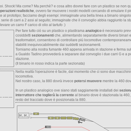
oi. Shock! Ma come? Ma perchè? e cosa altro dovrei fare con un plastico se non quel
perazioni realistiche
, ovvero far muovere i nostri modelli cercando di emulare il pi
 al prototipo; facciamo degli esempi: immaginate una bella linea a binario singolo
serie di carri a 2 assi al seguito; immaginate che il convoglio abbia raggiunto la s
vare un carro F carico di olio al tartufo :)
Per fare tutto ciò su un plastico o plastirama
analogico
è necessario preve
cosiddetti
sezionamenti
che, alimentando separatamente diversi binari ele
trasformatori, consentono di controllare più locomotive contemporaneamen
stabiliti inequivocabilmente dai suddetti sezionamenti.
Torniamo alla nostra fumante 460 appena arrivata in stazione e ferma sul
a Gualdo Tadino provvederà a separare dal convoglio i due carri G e a por
stazione.
(Il binario in rosso indica la parte sezionata)
Nella realtà l'operazione è facile, dal momento che ci sono due macchin
locomotiva.
Nel nostro caso, la 880 dovrà invece
potersi muovere
mentre la 460 do
In un plastico analogico ove siano stati saggiamente installati dei
sezion
interruttore che toglierà la corrente
al binario dove è stazionata la 460, 
resto del tracciato dove è posizionata la 880.