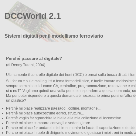
DCCWorld 2.1
Sistemi digitali per il modellismo ferroviario
Perché passare al digitale?
(di Denny Turani, 2004)
Ultimamente il controllo digitale dei treni (DCC) è ormai sulla bocca di tutti i fer
Sui forum e sulle mailing list a tema fermodellistico, è facile trovare moltissim
sempre termini tecnici come CV, centraline, programmazione, retroazione e chi pi
sì o no?
". Vogliamo quindi una volta per tutte rispondere a questa domanda,
se
Ma per poter rispondere a questa domanda è necessario prima porsi un'altra dom
un plastico?
Perchè mi piace realizzare paesaggi, colline, montagne...
Perchè mi piace autocostruire edifici, strutture...
Perchè voglio far sgranchire le bielle alla mia collezione di locomotive
Perchè mi piace comporre convogli e vederli girare
Perchè mi piace far andare i miei treni mentre io faccio il capostazione e decido
Perchè mi piace il ruolo di dirigente movimento e gestisco i miei treni in modo