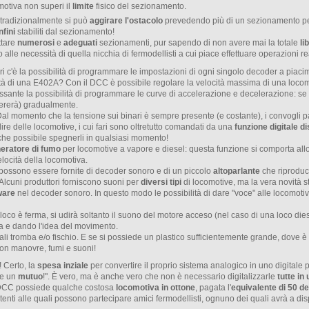
motiva non superi il
limite
fisico del sezionamento.
 tradizionalmente si può
aggirare l'ostacolo
prevedendo più di un sezionamento pe
nfini
stabiliti dal sezionamento!
ttare
numerosi
e
adeguati
sezionamenti, pur sapendo di non avere mai la totale
li
e necessità di quella nicchia di fermodellisti a cui piace effettuare operazioni rea
ari c'è la possibilità di programmare le impostazioni di ogni singolo decoder a piac
ocità di una E402A? Con il DCC è possibile regolare la velocità massima di una loc
ressante la possibilità di programmare le curve di accelerazione e decelerazione: se 
ererà) gradualmente.
Dal momento che la tensione sui binari è sempre presente (e costante), i convogli pa
dire delle locomotive, i cui fari sono oltretutto comandati da una
funzione digitale di
nche possibile spegnerli in qualsiasi momento!
eratore di fumo
per locomotive a vapore e diesel: questa funzione si comporta allo 
locità della locomotiva.
 possono essere fornite di decoder sonoro e di un piccolo
altoparlante
che riproduce
 Alcuni produttori forniscono suoni per
diversi tipi
di locomotive, ma la vera novità st
ware
nel decoder sonoro. In questo modo le possibilità di dare "voce" alle locomotiv
 loco è ferma, si udirà soltanto il suono del motore acceso (nel caso di una loco die
za e dando l'idea del movimento.
quali tromba e/o fischio. E se si possiede un plastico sufficientemente grande, dove
con manovre, fumi e suoni!
 Certo, la
spesa inziale
per convertire il proprio sistema analogico in uno digital
re un
mutuo
!". È vero, ma è anche vero che non è necessario digitalizzarle
tutte in
el DCC possiede qualche costosa
locomotiva in ottone
, pagata l'
equivalente di 50 d
tenti alle quali possono partecipare amici fermodellisti, ognuno dei quali avrà a d