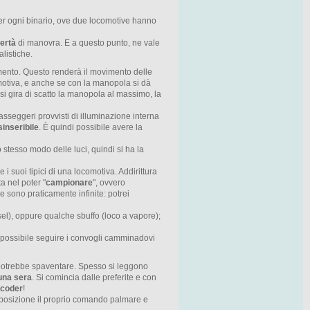
r ogni binario, ove due locomotive hanno
bertà
di manovra. E a questo punto, ne vale
listiche.
imento. Questo renderà il movimento delle
omotiva, e anche se con la manopola si dà
si gira di scatto la manopola al massimo, la
sseggeri provvisti di illuminazione interna
sinseribile
. È quindi possibile avere la
stesso modo delle luci, quindi si ha la
 i suoi tipici di una locomotiva. Addirittura
a nel poter "
campionare
", ovvero
e sono praticamente infinite: potrei
sel), oppure qualche sbuffo (loco a vapore);
 è possibile seguire i convogli camminadovi
e potrebbe spaventare. Spesso si leggono
 una sera
. Si comincia dalle preferite e con
ecoder
!
isposizione il proprio comando palmare e