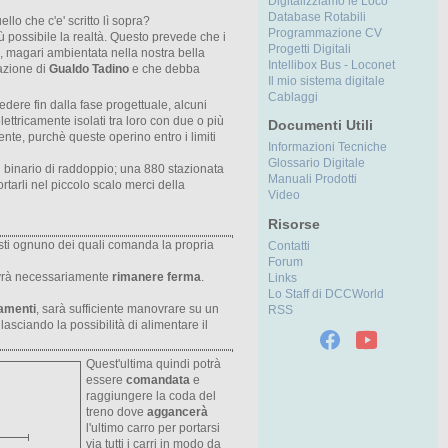
Digitalizziamo le Loco
Database Rotabili
lo che c'e' scritto lì sopra?
Programmazione CV
ù possibile la realtà. Questo prevede che i
Progetti Digitali
, magari ambientata nella nostra bella
Intellibox Bus - Loconet
tazione di
Gualdo Tadino
e che debba
Il mio sistema digitale
Cablaggi
dere fin dalla fase progettuale, alcuni
ttricamente isolati tra loro con due o più
Documenti Utili
te, purchè queste operino entro i limiti
Informazioni Tecniche
Glossario Digitale
 binario di raddoppio; una 880 stazionata
Manuali Prodotti
tarli nel piccolo scalo merci della
Video
Risorse
isti ognuno dei quali comanda la propria
Contatti
Forum
vrà necessariamente
rimanere ferma
.
Links
Lo Staff di DCCWorld
amenti
, sarà sufficiente manovrare su un
RSS
lasciando la possibilità di alimentare il
Quest'ultima quindi potrà
essere
comandata
e
raggiungere la coda del
treno dove
aggancerà
l'ultimo carro per portarsi
via tutti i carri in modo da