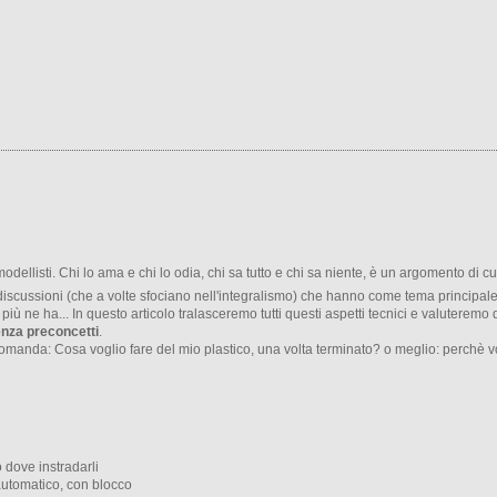
modellisti. Chi lo ama e chi lo odia, chi sa tutto e chi sa niente, è un argomento di cu
e discussioni (che a volte sfociano nell'integralismo) che hanno come tema principale
ù ne ha... In questo articolo tralasceremo tutti questi aspetti tecnici e valuteremo 
nza preconcetti
.
anda: Cosa voglio fare del mio plastico, una volta terminato? o meglio: perchè vog
 dove instradarli
 automatico, con blocco