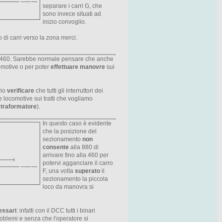
separare i carri G, che
sono invece situati ad
inizio convoglio.
 di carri verso la zona merci.
lla 460. Sarebbe normale pensare che anche
omotive o per poter
effettuare manovre
sui
rio
verificare
che tutti gli interruttori dei
e locomotive sui tratti che vogliamo
 traformatore
).
In questo caso è evidente
che la posizione del
sezionamento
non
consente
alla 880 di
arrivare fino alla 460 per
potervi agganciare il carro
F, una volta
superato
il
sezionamento la piccola
loco da manovra si
essari
: infatti con il DCC tutti i binari
roblemi e senza che l'operatore si