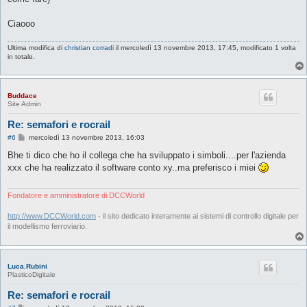
Ciaooo
Ultima modifica di
christian corradi
il mercoledì 13 novembre 2013, 17:45, modificato 1 volta
in totale.
Buddace
Site Admin
Re: semafori e rocrail
M
#6
mercoledì 13 novembre 2013, 16:03
e
s
Bhe ti dico che ho il collega che ha sviluppato i simboli....per l'azienda
s
xxx che ha realizzato il software conto xy..ma preferisco i miei
a
g
g
i
Fondatore e amministratore di DCCWorld
o
http://www.DCCWorld.com
- il sito dedicato interamente ai sistemi di controllo digitale per
il modellismo ferroviario.
Luca.Rubini
PlasticoDigitale
Re: semafori e rocrail