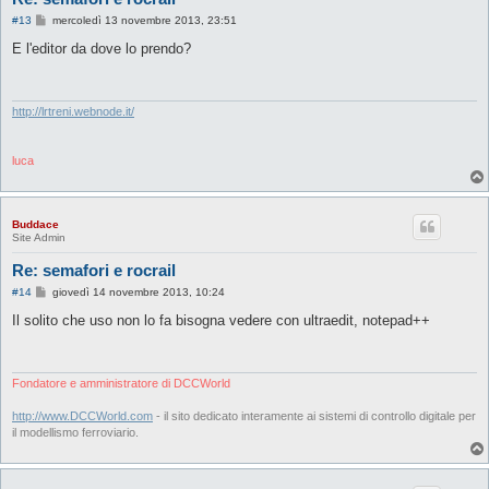
M
#13
mercoledì 13 novembre 2013, 23:51
e
s
E l'editor da dove lo prendo?
s
a
g
g
i
http://lrtreni.webnode.it/
o
luca
Buddace
Site Admin
Re: semafori e rocrail
M
#14
giovedì 14 novembre 2013, 10:24
e
s
Il solito che uso non lo fa bisogna vedere con ultraedit, notepad++
s
a
g
g
i
Fondatore e amministratore di DCCWorld
o
http://www.DCCWorld.com
- il sito dedicato interamente ai sistemi di controllo digitale per
il modellismo ferroviario.