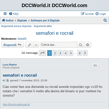
DCCWorld.it DCCWorld.com
FAQ
Iscriviti
Login
Indice
Digitale
Software per il Digitale
Argomenti senza risposta
Argomenti attivi
e
semafori e rocrail
r
c
Moderatore:
Seba55
a
Cerca
Ricerca avan
Rispondi
Pagina
1
di
8
1
2
3
4
5
8
Prossimo
111 messaggi
…
Luca.Rubini
PlasticoDigitale
semafori e rocrail
M
#1
giovedì 7 novembre 2013, 22:09
e
s
Ciao vorrei fare una domanda su rocrail avendo impostato sgv cv19 ho
s
notato che i semafori li mette alla destra del binario si puo' mettere ha
a
g
sinistra?
g
i
o
http://lrtreni.webnode.it/