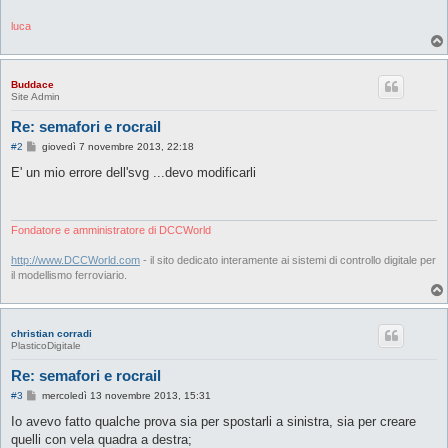
luca
Buddace
Site Admin
Re: semafori e rocrail
M
#2
giovedì 7 novembre 2013, 22:18
e
s
E' un mio errore dell'svg ...devo modificarli
s
a
g
g
i
Fondatore e amministratore di DCCWorld
o
http://www.DCCWorld.com
- il sito dedicato interamente ai sistemi di controllo digitale per
il modellismo ferroviario.
christian corradi
PlasticoDigitale
Re: semafori e rocrail
M
#3
mercoledì 13 novembre 2013, 15:31
e
s
Io avevo fatto qualche prova sia per spostarli a sinistra, sia per creare
s
quelli con vela quadra a destra;
a