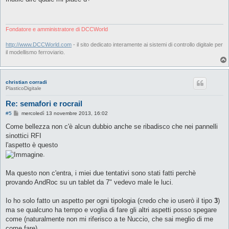
s
a
g
g
i
Fondatore e amministratore di DCCWorld
o
http://www.DCCWorld.com
- il sito dedicato interamente ai sistemi di controllo digitale per
il modellismo ferroviario.
christian corradi
PlasticoDigitale
Re: semafori e rocrail
M
#5
mercoledì 13 novembre 2013, 16:02
e
s
Come bellezza non c'è alcun dubbio anche se ribadisco che nei pannelli
s
sinottici RFI
a
g
l'aspetto è questo
g
.
i
o
Ma questo non c'entra, i miei due tentativi sono stati fatti perchè
provando AndRoc su un tablet da 7" vedevo male le luci.
Io ho solo fatto un aspetto per ogni tipologia (credo che io userò il tipo
3
)
ma se qualcuno ha tempo e voglia di fare gli altri aspetti posso spegare
come (naturalmente non mi riferisco a te Nuccio, che sai meglio di me
come fare)