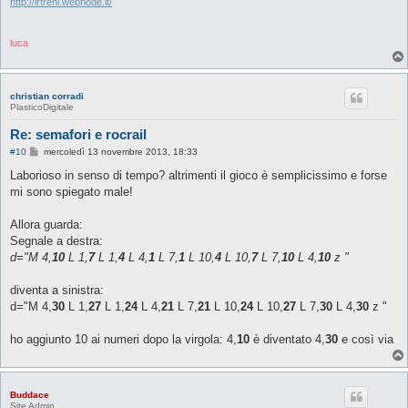
i
http://lrtreni.webnode.it/
o
luca
christian corradi
PlasticoDigitale
Re: semafori e rocrail
M
#10
mercoledì 13 novembre 2013, 18:33
e
s
Laborioso in senso di tempo? altrimenti il gioco è semplicissimo e forse
s
mi sono spiegato male!
a
g
g
Allora guarda:
i
o
Segnale a destra:
d="M 4,
10
L 1,
7
L 1,
4
L 4,
1
L 7,
1
L 10,
4
L 10,
7
L 7,
10
L 4,
10
z "
diventa a sinistra:
d="M 4,
30
L 1,
27
L 1,
24
L 4,
21
L 7,
21
L 10,
24
L 10,
27
L 7,
30
L 4,
30
z "
ho aggiunto 10 ai numeri dopo la virgola: 4,
10
è diventato 4,
30
e così via
Buddace
Site Admin