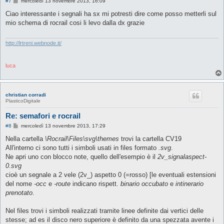
M
#7
mercoledì 13 novembre 2013, 16:09
e
s
Ciao interessante i segnali ha sx mi potresti dire come posso metterli sul
s
mio schema di rocrail cosi li levo dalla dx grazie
a
g
g
i
http://lrtreni.webnode.it/
o
luca
christian corradi
PlasticoDigitale
Re: semafori e rocrail
M
#8
mercoledì 13 novembre 2013, 17:29
e
s
Nella cartella
\Rocrail\Files\svg\themes
trovi la cartella CV19
s
All'interno ci sono tutti i simboli usati in files formato
.svg
.
a
g
Ne apri uno con blocco note, quello dell'esempio è il
2v_signalaspect-
g
0.svg
i
o
cioè un segnale a 2 vele (2v_) aspetto 0 (=rosso) [le eventuali estensioni
del nome
-occ
e
-route
indicano rispett.
binario occubato
e
intinerario
prenotato
.
Nel files trovi i simboli realizzati tramite linee definite dai vertici delle
stesse; ad es il disco nero superiore è definito da una spezzata avente i