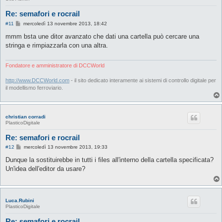
Re: semafori e rocrail
M
#11
mercoledì 13 novembre 2013, 18:42
e
s
mmm bsta une ditor avanzato che dati una cartella può cercare una
s
stringa e rimpiazzarla con una altra.
a
g
g
i
Fondatore e amministratore di DCCWorld
o
http://www.DCCWorld.com
- il sito dedicato interamente ai sistemi di controllo digitale per
il modellismo ferroviario.
christian corradi
PlasticoDigitale
Re: semafori e rocrail
M
#12
mercoledì 13 novembre 2013, 19:33
e
s
Dunque la sostituirebbe in tutti i files all'interno della cartella specificata?
s
Un'idea dell'editor da usare?
a
g
g
i
o
Luca.Rubini
PlasticoDigitale
Re: semafori e rocrail