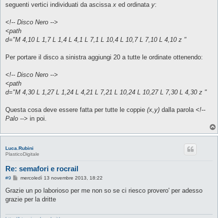
seguenti vertici individuati da ascissa
x
ed ordinata
y
:
<!-- Disco Nero -->
<path
d="M 4,10 L 1,7 L 1,4 L 4,1 L 7,1 L 10,4 L 10,7 L 7,10 L 4,10 z "
Per portare il disco a sinistra aggiungi 20 a tutte le ordinate ottenendo:
<!-- Disco Nero -->
<path
d="M 4,30 L 1,27 L 1,24 L 4,21 L 7,21 L 10,24 L 10,27 L 7,30 L 4,30 z "
Questa cosa deve essere fatta per tutte le coppie
(x,y)
dalla parola
<!--
Palo -->
in poi.
Luca.Rubini
PlasticoDigitale
Re: semafori e rocrail
M
#9
mercoledì 13 novembre 2013, 18:22
e
s
Grazie un po laborioso per me non so se ci riesco provero' per adesso
s
grazie per la dritte
a
g
g