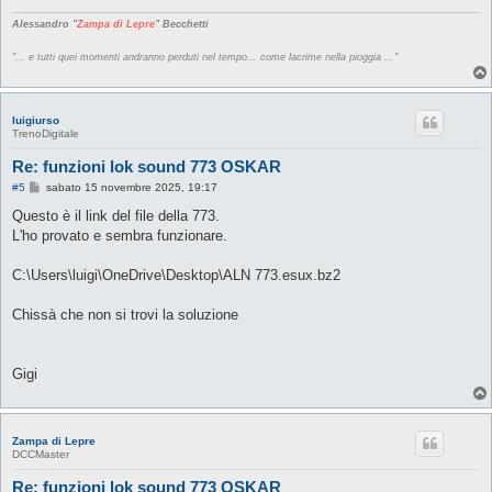
Alessandro "
Zampa di Lepre
" Becchetti
"... e tutti quei momenti andranno perduti nel tempo... come lacrime nella pioggia ..."
luigiurso
TrenoDigitale
Re: funzioni lok sound 773 OSKAR
M
#5
sabato 15 novembre 2025, 19:17
e
s
Questo è il link del file della 773.
s
L'ho provato e sembra funzionare.
a
g
g
C:\Users\luigi\OneDrive\Desktop\ALN 773.esux.bz2
i
o
Chissà che non si trovi la soluzione
Gigi
Zampa di Lepre
DCCMaster
Re: funzioni lok sound 773 OSKAR