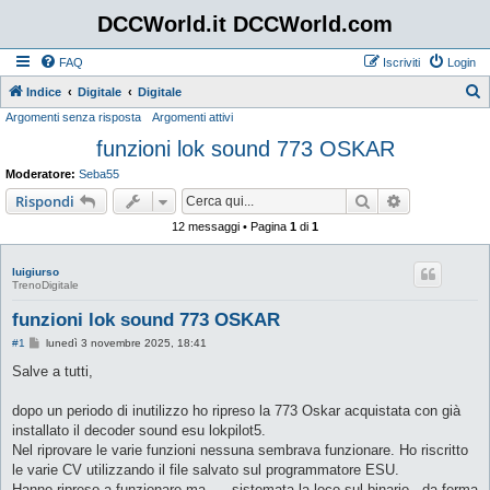
DCCWorld.it DCCWorld.com
FAQ
Iscriviti
Login
Indice
Digitale
Digitale
Argomenti senza risposta
Argomenti attivi
e
funzioni lok sound 773 OSKAR
r
c
Moderatore:
Seba55
a
Cerca
Ricerca avan
Rispondi
12 messaggi • Pagina
1
di
1
luigiurso
TrenoDigitale
funzioni lok sound 773 OSKAR
M
#1
lunedì 3 novembre 2025, 18:41
e
s
Salve a tutti,
s
a
g
dopo un periodo di inutilizzo ho ripreso la 773 Oskar acquistata con già
g
installato il decoder sound esu lokpilot5.
i
o
Nel riprovare le varie funzioni nessuna sembrava funzionare. Ho riscritto
le varie CV utilizzando il file salvato sul programmatore ESU.
Hanno ripreso a funzionare ma......sistemata la loco sul binario - da ferma