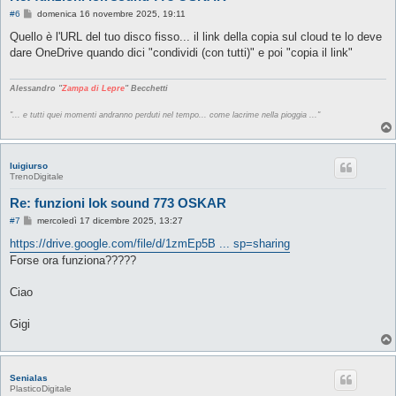
M
#6
domenica 16 novembre 2025, 19:11
e
s
Quello è l'URL del tuo disco fisso... il link della copia sul cloud te lo deve
s
dare OneDrive quando dici "condividi (con tutti)" e poi "copia il link"
a
g
g
i
Alessandro "
Zampa di Lepre
" Becchetti
o
"... e tutti quei momenti andranno perduti nel tempo... come lacrime nella pioggia ..."
luigiurso
TrenoDigitale
Re: funzioni lok sound 773 OSKAR
M
#7
mercoledì 17 dicembre 2025, 13:27
e
s
https://drive.google.com/file/d/1zmEp5B ... sp=sharing
s
Forse ora funziona?????
a
g
g
Ciao
i
o
Gigi
Senialas
PlasticoDigitale