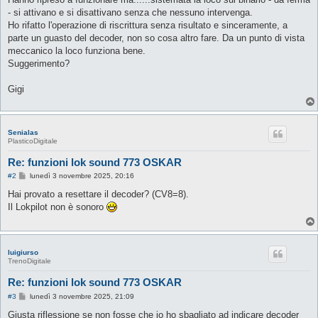
- si attivano e si disattivano senza che nessuno intervenga.
Ho rifatto l'operazione di riscrittura senza risultato e sinceramente, a
parte un guasto del decoder, non so cosa altro fare. Da un punto di vista
meccanico la loco funziona bene.
Suggerimento?
Gigi
Senialas
PlasticoDigitale
Re: funzioni lok sound 773 OSKAR
M
#2
lunedì 3 novembre 2025, 20:16
e
s
Hai provato a resettare il decoder? (CV8=8).
s
Il Lokpilot non è sonoro
a
g
g
i
o
luigiurso
TrenoDigitale
Re: funzioni lok sound 773 OSKAR
M
#3
lunedì 3 novembre 2025, 21:09
e
s
Giusta riflessione se non fosse che io ho sbagliato ad indicare decoder