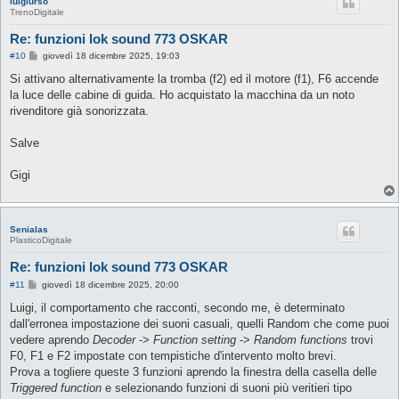
luigiurso
TrenoDigitale
Re: funzioni lok sound 773 OSKAR
M
#10
giovedì 18 dicembre 2025, 19:03
e
s
Si attivano alternativamente la tromba (f2) ed il motore (f1), F6 accende
s
la luce delle cabine di guida. Ho acquistato la macchina da un noto
a
g
rivenditore già sonorizzata.
g
i
o
Salve
Gigi
Senialas
PlasticoDigitale
Re: funzioni lok sound 773 OSKAR
M
#11
giovedì 18 dicembre 2025, 20:00
e
s
Luigi, il comportamento che racconti, secondo me, è determinato
s
dall'erronea impostazione dei suoni casuali, quelli Random che come puoi
a
g
vedere aprendo
Decoder
->
Function setting
->
Random functions
trovi
g
F0, F1 e F2 impostate con tempistiche d'intervento molto brevi.
i
o
Prova a togliere queste 3 funzioni aprendo la finestra della casella delle
Triggered function
e selezionando funzioni di suoni più veritieri tipo