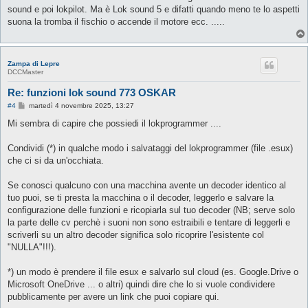
s
sound e poi lokpilot. Ma è Lok sound 5 e difatti quando meno te lo aspetti
a
g
suona la tromba il fischio o accende il motore ecc. .....
g
i
o
Zampa di Lepre
DCCMaster
Re: funzioni lok sound 773 OSKAR
M
#4
martedì 4 novembre 2025, 13:27
e
s
Mi sembra di capire che possiedi il lokprogrammer ....
s
a
g
Condividi (*) in qualche modo i salvataggi del lokprogrammer (file .esux)
g
che ci si da un'occhiata.
i
o
Se conosci qualcuno con una macchina avente un decoder identico al
tuo puoi, se ti presta la macchina o il decoder, leggerlo e salvare la
configurazione delle funzioni e ricopiarla sul tuo decoder (NB; serve solo
la parte delle cv perchè i suoni non sono estraibili e tentare di leggerli e
scriverli su un altro decoder significa solo ricoprire l'esistente col
"NULLA"!!!).
*) un modo è prendere il file esux e salvarlo sul cloud (es. Google.Drive o
Microsoft OneDrive ... o altri) quindi dire che lo si vuole condividere
pubblicamente per avere un link che puoi copiare qui.