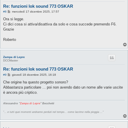
Re: funzioni lok sound 773 OSKAR
M
#8
mercoledì 17 dicembre 2025, 17:57
e
s
Ora si legge.
s
Ci dici cosa si attiva/disattiva da solo e cosa succede premendo F6.
a
g
Grazie
g
i
o
Roberto
Zampa di Lepre
DCCMaster
Re: funzioni lok sound 773 OSKAR
M
#9
giovedì 18 dicembre 2025, 16:18
e
s
Che origine ha questo progetto sonoro?
s
Abbastanza particolare ... poi non avendo dato un nome alle varie uscite
a
g
è ancora più criptico.
g
i
o
Alessandro "
Zampa di Lepre
" Becchetti
"... e tutti quei momenti andranno perduti nel tempo... come lacrime nella pioggia ..."