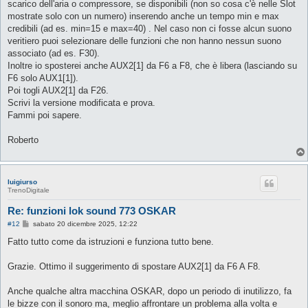
scarico dell'aria o compressore, se disponibili (non so cosa c'è nelle Slot
mostrate solo con un numero) inserendo anche un tempo min e max
credibili (ad es. min=15 e max=40) . Nel caso non ci fosse alcun suono
veritiero puoi selezionare delle funzioni che non hanno nessun suono
associato (ad es. F30).
Inoltre io sposterei anche AUX2[1] da F6 a F8, che è libera (lasciando su
F6 solo AUX1[1]).
Poi togli AUX2[1] da F26.
Scrivi la versione modificata e prova.
Fammi poi sapere.
Roberto
luigiurso
TrenoDigitale
Re: funzioni lok sound 773 OSKAR
M
#12
sabato 20 dicembre 2025, 12:22
e
s
Fatto tutto come da istruzioni e funziona tutto bene.
s
a
g
Grazie. Ottimo il suggerimento di spostare AUX2[1] da F6 A F8.
g
i
o
Anche qualche altra macchina OSKAR, dopo un periodo di inutilizzo, fa
le bizze con il sonoro ma, meglio affrontare un problema alla volta e