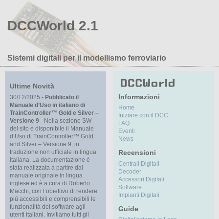
DCCWorld 2.1
Sistemi digitali per il modellismo ferroviario
Ultime Novità
Informazioni
30/12/2025 -
Pubblicato il
Manuale d’Uso in italiano di
Home
TrainController™ Gold e Silver –
Iniziare con il DCC
Versione 9
- Nella sezione SW
FAQ
del sito è disponibile il Manuale
Eventi
d’Uso di TrainController™ Gold
News
and Silver – Versione 9, in
traduzione non ufficiale in lingua
Recensioni
italiana. La documentazione è
Centrali Digitali
stata realizzata a partire dal
Decoder
manuale originale in lingua
Accessori Digitali
inglese ed è a cura di Roberto
Software
Macchi, con l’obiettivo di rendere
Impianti Digitali
più accessibili e comprensibili le
funzionalità del software agli
Guide
utenti italiani. Invitiamo tutti gli