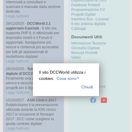
Digitalizziamo le Loco
interessati a consultare e
Database Rotabili
scaricare il manuale dalla sezione
Programmazione CV
dedicata.
Progetti Digitali
Leggi l'articolo
Intellibox Bus - Loconet
29/12/2025 -
DCCWorld 2.1
Il mio sistema digitale
aggiornato il portale
- Il sito ora
Cablaggi
supporta PHP 8, è ottimizzato per
Documenti Utili
dispositivi mobili e il Forum è
aggiornato. Navigazione più
Informazioni Tecniche
veloce e contenuti più accessibili
Glossario Digitale
per tutti gli appassionati di
Manuali Prodotti
modellismo digitale!
Video
Leggi l'articolo
Risorse
26/10/2025 -
Tutti i progetti per il
Il sito DCCWorld utilizza i
Contatti
digitale di DCCWorld
-
Forum
cookies.
Cosa sono?
Finalmente una pagina che
Links
elenca e descrive tutti i mie
Chiudi
Lo Staff di DCCWorld
progetti per il digitale!
RSS
Leggi l'articolo
15/10/2017 -
ASN Clinics:2017
-
Pubblichiamo il la presentazione
utilizzata durante la ASN clinics
2017 in occasione di Novegro
2017 : DCC come scegliere la
giusta centrale digitale
Leggi l'articolo