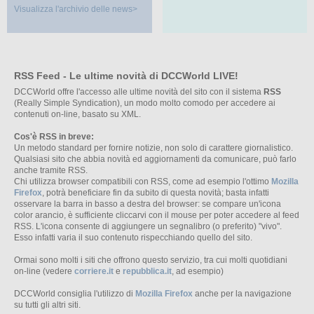
Visualizza l'archivio delle news>
RSS Feed - Le ultime novità di DCCWorld LIVE!
DCCWorld offre l'accesso alle ultime novità del sito con il sistema
RSS
(Really Simple Syndication), un modo molto comodo per accedere ai
contenuti on-line, basato su XML.
Cos'è RSS in breve:
Un metodo standard per fornire notizie, non solo di carattere giornalistico.
Qualsiasi sito che abbia novità ed aggiornamenti da comunicare, può farlo
anche tramite RSS.
Chi utilizza browser compatibili con RSS, come ad esempio l'ottimo
Mozilla
Firefox
, potrà beneficiare fin da subito di questa novità; basta infatti
osservare la barra in basso a destra del browser: se compare un'icona
color arancio, è sufficiente cliccarvi con il mouse per poter accedere al feed
RSS. L'icona consente di aggiungere un segnalibro (o preferito) "vivo".
Esso infatti varia il suo contenuto rispecchiando quello del sito.
Ormai sono molti i siti che offrono questo servizio, tra cui molti quotidiani
on-line (vedere
corriere.it
e
repubblica.it
, ad esempio)
DCCWorld consiglia l'utilizzo di
Mozilla Firefox
anche per la navigazione
su tutti gli altri siti.