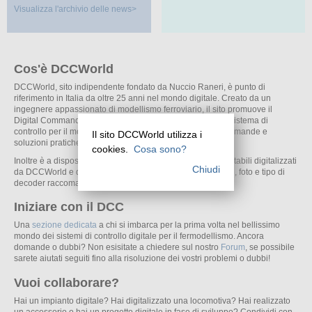
Visualizza l'archivio delle news>
Cos'è DCCWorld
DCCWorld, sito indipendente fondato da Nuccio Raneri, è punto di
riferimento in Italia da oltre 25 anni nel mondo digitale. Creato da un
ingegnere appassionato di modellismo ferroviario, il sito promuove il
Digital Command Control (DCC), il moderno e divertente sistema di
controllo per il modellismo, offrendo risposte alle vostre domande e
Il sito DCCWorld utilizza i
soluzioni pratiche per tutti gli appassionati del digitale.
cookies.
Cosa sono?
Inoltre è a disposizione di tutti un database contenente i rotabili digitalizzati
Chiudi
da DCCWorld e dai suoi collaboratori, completo di consigli, foto e tipo di
decoder raccomandato.
Iniziare con il DCC
Una
sezione dedicata
a chi si imbarca per la prima volta nel bellissimo
mondo dei sistemi di controllo digitale per il fermodellismo. Ancora
domande o dubbi? Non esisitate a chiedere sul nostro
Forum
, se possibile
sarete aiutati seguiti fino alla risoluzione dei vostri problemi o dubbi!
Vuoi collaborare?
Hai un impianto digitale? Hai digitalizzato una locomotiva? Hai realizzato