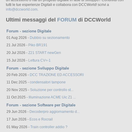
un accessorio o hai un progetto digitale in fase di sviluppo? Condividi con
tutti le tue esperienze Digitali e collabora con DCCWorld! scrivi a
info@dccworld.com
.
Ultimi messaggi del
FORUM
di DCCWorld
Forum - sezione Digitale
01 Aug 2026 -
Dubbio su sezionamento
21 Jul 2026 -
Piko BR191
20 Jul 2026 -
Z21 START newGen
15 Jul 2026 -
Lettura CV=-1
Forum - sezione Sviluppo Digitale
20 Feb 2026 -
DCC TRAZIONE ED ACCESSORI
11 Dec 2025 -
condensatori tampone
20 Nov 2025 -
Soluzione per controllo st...
11 Oct 2025 -
Illuminazione ACME Uic Z1 ...
Forum - sezione Software per Digitale
29 Jun 2026 -
Decoderpro aggiornamento d...
17 Jun 2026 -
Ecos e Rocrail
01 May 2026 -
Train controller addio ?