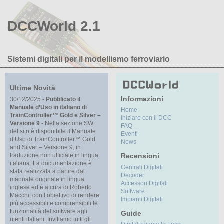
DCCWorld 2.1
Sistemi digitali per il modellismo ferroviario
Ultime Novità
Informazioni
30/12/2025 -
Pubblicato il
Manuale d’Uso in italiano di
Home
TrainController™ Gold e Silver –
Iniziare con il DCC
Versione 9
- Nella sezione SW
FAQ
del sito è disponibile il Manuale
Eventi
d’Uso di TrainController™ Gold
News
and Silver – Versione 9, in
traduzione non ufficiale in lingua
Recensioni
italiana. La documentazione è
Centrali Digitali
stata realizzata a partire dal
Decoder
manuale originale in lingua
Accessori Digitali
inglese ed è a cura di Roberto
Software
Macchi, con l’obiettivo di rendere
Impianti Digitali
più accessibili e comprensibili le
funzionalità del software agli
Guide
utenti italiani. Invitiamo tutti gli