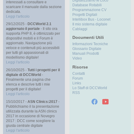
Digitalizziamo le Loco
interessati a consultare e
Database Rotabili
scaricare il manuale dalla sezione
Programmazione CV
dedicata.
Progetti Digitali
Leggi l'articolo
Intellibox Bus - Loconet
29/12/2025 -
DCCWorld 2.1
Il mio sistema digitale
aggiornato il portale
- Il sito ora
Cablaggi
supporta PHP 8, è ottimizzato per
Documenti Utili
dispositivi mobili e il Forum è
aggiornato. Navigazione più
Informazioni Tecniche
veloce e contenuti più accessibili
Glossario Digitale
per tutti gli appassionati di
Manuali Prodotti
modellismo digitale!
Video
Leggi l'articolo
Risorse
26/10/2025 -
Tutti i progetti per il
Contatti
digitale di DCCWorld
-
Forum
Finalmente una pagina che
Links
elenca e descrive tutti i mie
Lo Staff di DCCWorld
progetti per il digitale!
RSS
Leggi l'articolo
15/10/2017 -
ASN Clinics:2017
-
Pubblichiamo il la presentazione
utilizzata durante la ASN clinics
2017 in occasione di Novegro
2017 : DCC come scegliere la
giusta centrale digitale
Leggi l'articolo